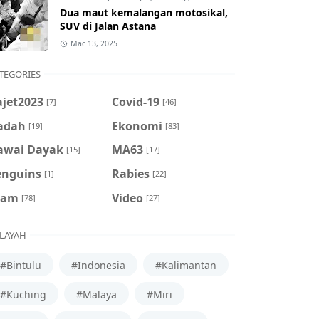
Dua maut kemalangan motosikal,
SUV di Jalan Astana
Mac 13, 2025
TEGORIES
ajet2023
Covid-19
[7]
[46]
adah
Ekonomi
[19]
[83]
awai Dayak
MA63
[15]
[17]
enguins
Rabies
[1]
[22]
cam
Video
[78]
[27]
LAYAH
#Bintulu
#Indonesia
#Kalimantan
#Kuching
#Malaya
#Miri