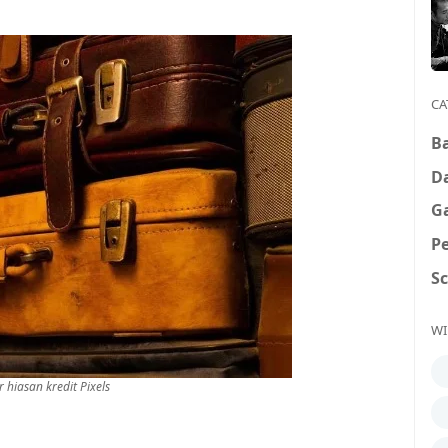
CA
B
D
G
P
S
WI
hiasan kredit Pixels