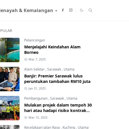
Jenayah & Kemalangan
PULAR
Pelancongan
Menjelajahi Keindahan Alam
Borneo
Mac 7, 2025
Alam Sekitar
,
Sarawak
,
Utama
Banjir: Premier Sarawak lulus
peruntukan tambahan RM10 juta
Jan 31, 2025
Pembangunan
,
Sarawak
,
Utama
Mulakan projek dalam tempoh 30
hari atau hadapi risiko kontrak
ditamatkan
Mac 15, 2025
Kecelakaan Jalan Raya
,
Kuching
,
Utama