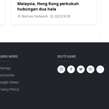
Malaysia, Hong Kong perkukuh
hubungan dua hala
Borneo Network
2023/3/28
EARN MORE
IKUTI KAMI
itemap
isclaimer
oogle News
rivacy Policy