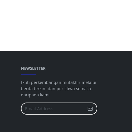
NEWSLETTER
Ikuti perkembangan mutakhir melalui
berita terkini dan peristiwa semasa
daripada kami.