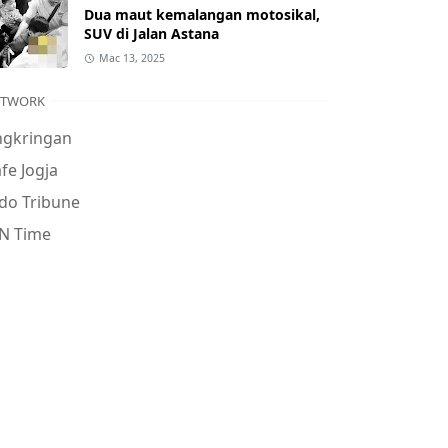
Dua maut kemalangan motosikal,
SUV di Jalan Astana
Mac 13, 2025
ETWORK
ngkringan
fe Jogja
do Tribune
N Time