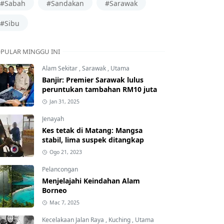
#Sabah
#Sandakan
#Sarawak
#Sibu
PULAR MINGGU INI
Alam Sekitar
,
Sarawak
,
Utama
Banjir: Premier Sarawak lulus
peruntukan tambahan RM10 juta
Jan 31, 2025
Jenayah
Kes tetak di Matang: Mangsa
stabil, lima suspek ditangkap
Ogo 21, 2023
Pelancongan
Menjelajahi Keindahan Alam
Borneo
Mac 7, 2025
Kecelakaan Jalan Raya
,
Kuching
,
Utama