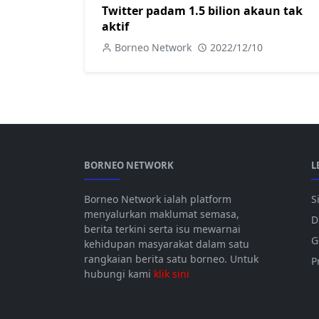
Twitter padam 1.5 bilion akaun tak
aktif
Borneo Network
2022/12/10
BORNEO NETWORK
L
Borneo Network ialah platform
S
menyalurkan maklumat semasa,
D
berita terkini serta isu mewarnai
G
kehidupan masyarakat dalam satu
rangkaian berita satu borneo. Untuk
P
hubungi kami
klik sini