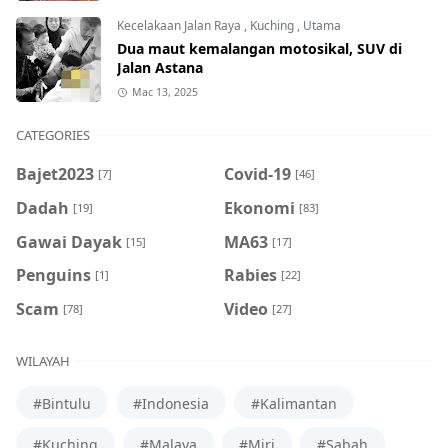
Kecelakaan Jalan Raya
,
Kuching
,
Utama
Dua maut kemalangan motosikal, SUV di
Jalan Astana
Mac 13, 2025
CATEGORIES
Bajet2023
Covid-19
[7]
[46]
Dadah
Ekonomi
[19]
[83]
Gawai Dayak
MA63
[15]
[17]
Penguins
Rabies
[1]
[22]
Scam
Video
[78]
[27]
WILAYAH
#Bintulu
#Indonesia
#Kalimantan
#Kuching
#Malaya
#Miri
#Sabah