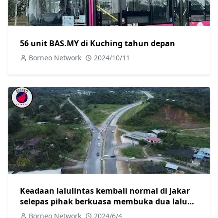
56 unit BAS.MY di Kuching tahun depan
Borneo Network
2024/10/11
Keadaan lalulintas kembali normal di Jakar
selepas pihak berkuasa membuka dua laluan
di kawasan Pan Borneo berhampiran pekan
Borneo Network
2024/6/4