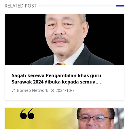
RELATED POST
Sagah kecewa Pengambilan khas guru
Sarawak 2024 dibuka kepada semua,
sepatutnya untuk anak Sarawak saja
Borneo Network
2024/10/7