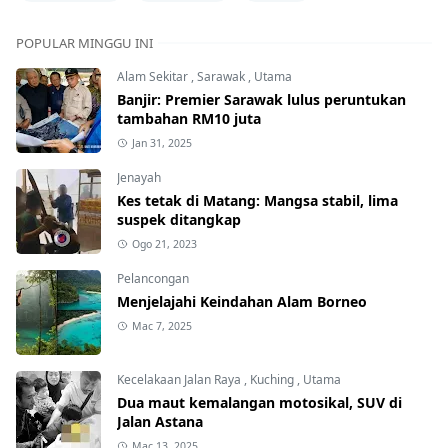
POPULAR MINGGU INI
Alam Sekitar
,
Sarawak
,
Utama
Banjir: Premier Sarawak lulus peruntukan
tambahan RM10 juta
Jan 31, 2025
Jenayah
Kes tetak di Matang: Mangsa stabil, lima
suspek ditangkap
Ogo 21, 2023
Pelancongan
Menjelajahi Keindahan Alam Borneo
Mac 7, 2025
Kecelakaan Jalan Raya
,
Kuching
,
Utama
Dua maut kemalangan motosikal, SUV di
Jalan Astana
Mac 13, 2025