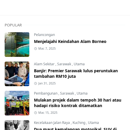
POPULAR
Pelancongan
Menjelajahi Keindahan Alam Borneo
Mac 7, 2025
Alam Sekitar
,
Sarawak
,
Utama
Banjir: Premier Sarawak lulus peruntukan
tambahan RM10 juta
Jan 31, 2025
Pembangunan
,
Sarawak
,
Utama
Mulakan projek dalam tempoh 30 hari atau
hadapi risiko kontrak ditamatkan
Mac 15, 2025
Kecelakaan Jalan Raya
,
Kuching
,
Utama
Dua maut kemalangan motosikal, SUV di