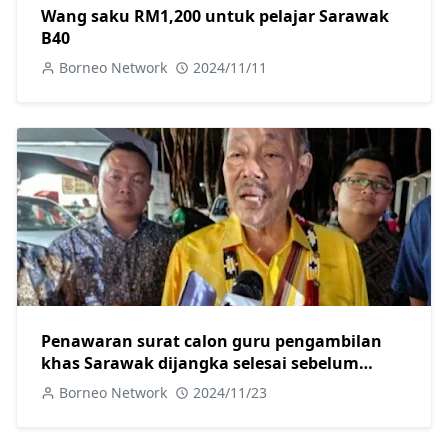
Wang saku RM1,200 untuk pelajar Sarawak
B40
Borneo Network
2024/11/11
Penawaran surat calon guru pengambilan
khas Sarawak dijangka selesai sebelum
hujung tahun ini-Sagah
Borneo Network
2024/11/23