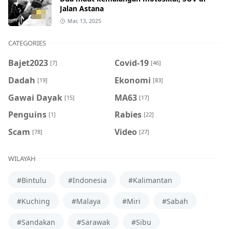
Jalan Astana
Mac 13, 2025
CATEGORIES
Bajet2023
Covid-19
[7]
[46]
Dadah
Ekonomi
[19]
[83]
Gawai Dayak
MA63
[15]
[17]
Penguins
Rabies
[1]
[22]
Scam
Video
[78]
[27]
WILAYAH
#Bintulu
#Indonesia
#Kalimantan
#Kuching
#Malaya
#Miri
#Sabah
#Sandakan
#Sarawak
#Sibu