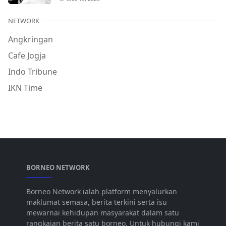
NETWORK
Angkringan
Cafe Jogja
Indo Tribune
IKN Time
BORNEO NETWORK
Borneo Network ialah platform menyalurkan
maklumat semasa, berita terkini serta isu
mewarnai kehidupan masyarakat dalam satu
rangkaian berita satu borneo. Untuk hubungi kami