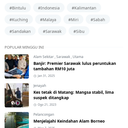
#Bintulu
#Indonesia
#Kalimantan
#Kuching
#Malaya
#Miri
#Sabah
#Sandakan
#Sarawak
#Sibu
POPULAR MINGGU INI
Alam Sekitar
,
Sarawak
,
Utama
Banjir: Premier Sarawak lulus peruntukan
tambahan RM10 juta
Jan 31, 2025
Jenayah
Kes tetak di Matang: Mangsa stabil, lima
suspek ditangkap
Ogo 21, 2023
Pelancongan
Menjelajahi Keindahan Alam Borneo