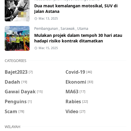
Dua maut kemalangan motosikal, SUV di
Jalan Astana
Mac 13, 2025
Pembangunan
,
Sarawak
,
Utama
Mulakan projek dalam tempoh 30 hari atau
hadapi risiko kontrak ditamatkan
Mac 15, 2025
CATEGORIES
Bajet2023
Covid-19
[7]
[46]
Dadah
Ekonomi
[19]
[83]
Gawai Dayak
MA63
[15]
[17]
Penguins
Rabies
[1]
[22]
Scam
Video
[78]
[27]
WILAYAH