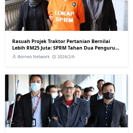
Rasuah Projek Traktor Pertanian Bernilai
Lebih RM25 Juta: SPRM Tahan Dua Pengurus
Besar dan Reman Seorang Pengarah Urusan
Borneo Network
2024/2/6