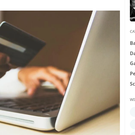
CA
B
D
G
P
S
WI