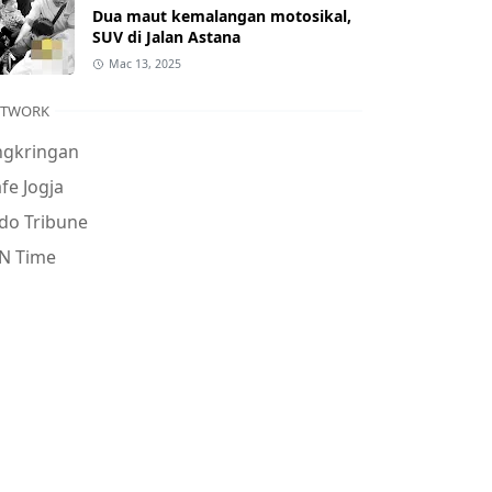
Dua maut kemalangan motosikal,
SUV di Jalan Astana
Mac 13, 2025
ETWORK
ngkringan
fe Jogja
do Tribune
N Time