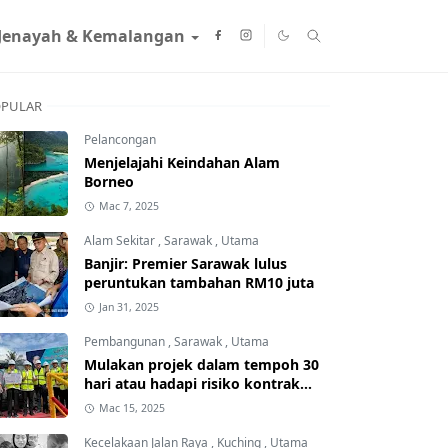
Jenayah & Kemalangan
PULAR
Pelancongan
Menjelajahi Keindahan Alam
Borneo
Mac 7, 2025
Alam Sekitar
,
Sarawak
,
Utama
Banjir: Premier Sarawak lulus
peruntukan tambahan RM10 juta
Jan 31, 2025
Pembangunan
,
Sarawak
,
Utama
Mulakan projek dalam tempoh 30
hari atau hadapi risiko kontrak
ditamatkan
Mac 15, 2025
Kecelakaan Jalan Raya
,
Kuching
,
Utama