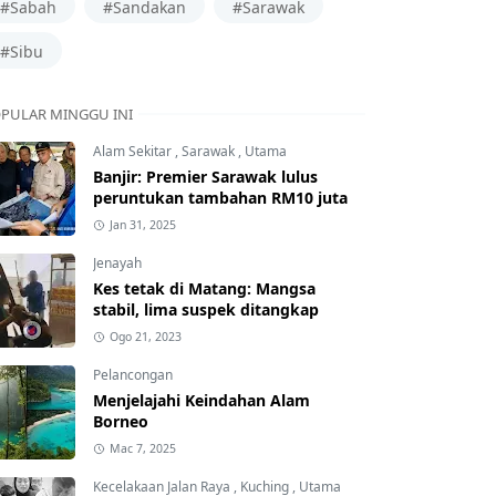
#Sabah
#Sandakan
#Sarawak
#Sibu
PULAR MINGGU INI
Alam Sekitar
,
Sarawak
,
Utama
Banjir: Premier Sarawak lulus
peruntukan tambahan RM10 juta
Jan 31, 2025
Jenayah
Kes tetak di Matang: Mangsa
stabil, lima suspek ditangkap
Ogo 21, 2023
Pelancongan
Menjelajahi Keindahan Alam
Borneo
Mac 7, 2025
Kecelakaan Jalan Raya
,
Kuching
,
Utama