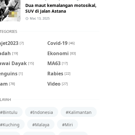
Dua maut kemalangan motosikal,
SUV di Jalan Astana
Mac 13, 2025
TEGORIES
ajet2023
Covid-19
[7]
[46]
adah
Ekonomi
[19]
[83]
awai Dayak
MA63
[15]
[17]
enguins
Rabies
[1]
[22]
cam
Video
[78]
[27]
LAYAH
#Bintulu
#Indonesia
#Kalimantan
#Kuching
#Malaya
#Miri