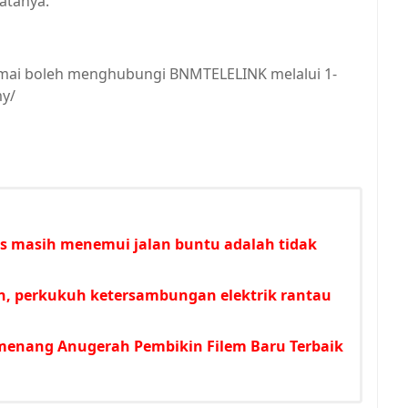
katanya.
amai boleh menghubungi BNMTELELINK melalui 1-
my/
s masih menemui jalan buntu adalah tidak
n, perkukuh ketersambungan elektrik rantau
 menang Anugerah Pembikin Filem Baru Terbaik