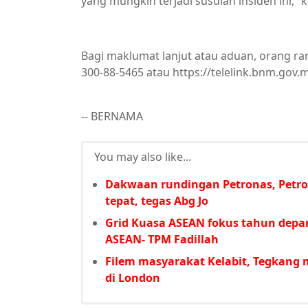
yang mungkin terjadi susulan insiden ini,” 
Bagi maklumat lanjut atau aduan, orang r
300-88-5465 atau https://telelink.bnm.gov.
-- BERNAMA
You may also like...
Dakwaan rundingan Petronas, Petro
tepat, tegas Abg Jo
Grid Kuasa ASEAN fokus tahun depa
ASEAN- TPM Fadillah
Filem masyarakat Kelabit, Tegkang
di London