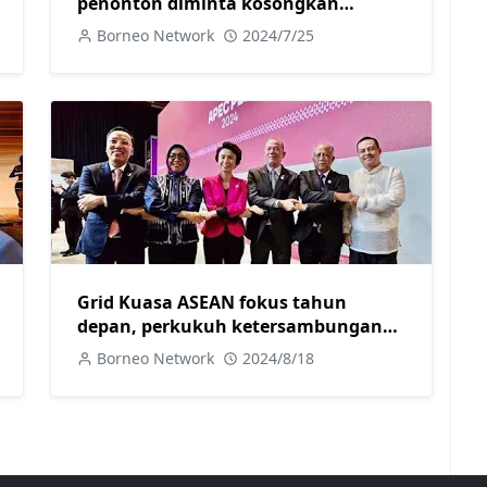
penonton diminta kosongkan
stadium, Maghribi aibkan Argentina
Borneo Network
2024/7/25
2-1
Grid Kuasa ASEAN fokus tahun
depan, perkukuh ketersambungan
elektrik rantau ASEAN- TPM Fadillah
Borneo Network
2024/8/18