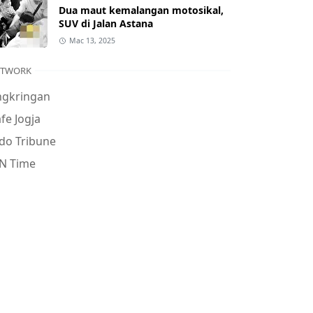
Dua maut kemalangan motosikal,
SUV di Jalan Astana
Mac 13, 2025
ETWORK
ngkringan
fe Jogja
do Tribune
N Time