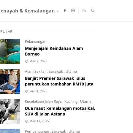
Jenayah & Kemalangan
PULAR
Pelancongan
Menjelajahi Keindahan Alam
Borneo
Mac 7, 2025
Alam Sekitar
,
Sarawak
,
Utama
Banjir: Premier Sarawak lulus
peruntukan tambahan RM10 juta
Jan 31, 2025
Kecelakaan Jalan Raya
,
Kuching
,
Utama
Dua maut kemalangan motosikal,
SUV di Jalan Astana
Mac 13, 2025
Pembangunan
,
Sarawak
,
Utama