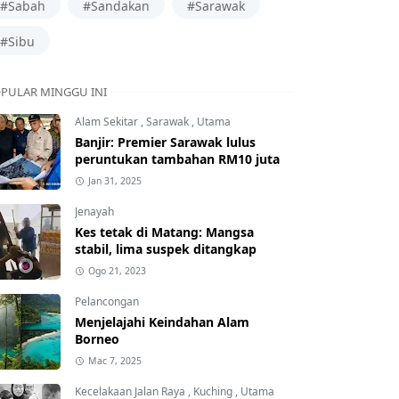
#Sabah
#Sandakan
#Sarawak
#Sibu
PULAR MINGGU INI
Alam Sekitar
,
Sarawak
,
Utama
Banjir: Premier Sarawak lulus
peruntukan tambahan RM10 juta
Jan 31, 2025
Jenayah
Kes tetak di Matang: Mangsa
stabil, lima suspek ditangkap
Ogo 21, 2023
Pelancongan
Menjelajahi Keindahan Alam
Borneo
Mac 7, 2025
Kecelakaan Jalan Raya
,
Kuching
,
Utama