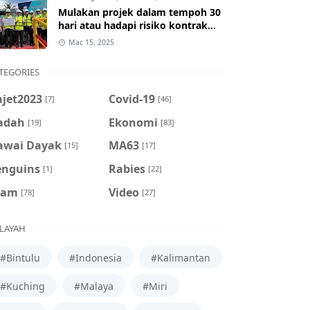
Mulakan projek dalam tempoh 30
hari atau hadapi risiko kontrak
ditamatkan
Mac 15, 2025
TEGORIES
ajet2023
Covid-19
[7]
[46]
adah
Ekonomi
[19]
[83]
awai Dayak
MA63
[15]
[17]
enguins
Rabies
[1]
[22]
cam
Video
[78]
[27]
LAYAH
#Bintulu
#Indonesia
#Kalimantan
#Kuching
#Malaya
#Miri