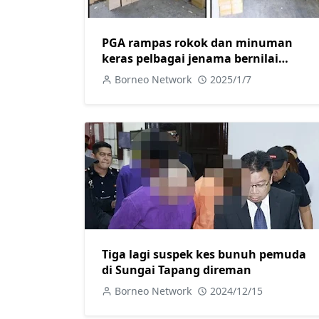
PGA rampas rokok dan minuman
keras pelbagai jenama bernilai
RM34.7 juta dalam dua serbuan
Borneo Network
2025/1/7
berasingan di Kuching
Tiga lagi suspek kes bunuh pemuda
di Sungai Tapang direman
Borneo Network
2024/12/15