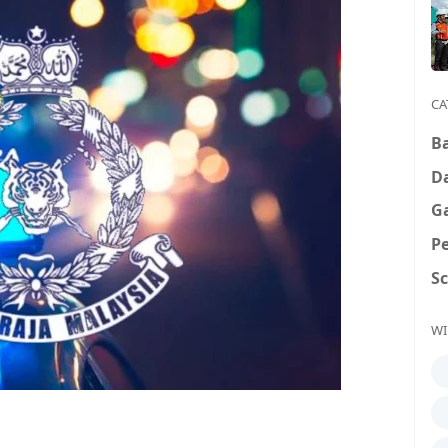
CA
B
D
G
P
S
WI