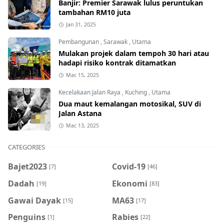
Banjir: Premier Sarawak lulus peruntukan
tambahan RM10 juta
Jan 31, 2025
Pembangunan
,
Sarawak
,
Utama
Mulakan projek dalam tempoh 30 hari atau
hadapi risiko kontrak ditamatkan
Mac 15, 2025
Kecelakaan Jalan Raya
,
Kuching
,
Utama
Dua maut kemalangan motosikal, SUV di
Jalan Astana
Mac 13, 2025
CATEGORIES
Bajet2023
Covid-19
[7]
[46]
Dadah
Ekonomi
[19]
[83]
Gawai Dayak
MA63
[15]
[17]
Penguins
Rabies
[1]
[22]