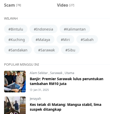
Scam
Video
[78]
[27]
WILAYAH
#Bintulu
#Indonesia
#Kalimantan
#Kuching
#Malaya
#Miri
#Sabah
#Sandakan
#Sarawak
#Sibu
POPULAR MINGGU INI
Alam Sekitar
,
Sarawak
,
Utama
Banjir: Premier Sarawak lulus peruntukan
tambahan RM10 juta
Jan 31, 2025
Jenayah
Kes tetak di Matang: Mangsa stabil, lima
suspek ditangkap