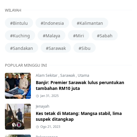
WILAYAH
#Bintulu
#Indonesia
#Kalimantan
#Kuching
#Malaya
#Miri
#Sabah
#Sandakan
#Sarawak
#Sibu
POPULAR MINGGU INI
Alam Sekitar
,
Sarawak
,
Utama
Banjir: Premier Sarawak lulus peruntukan
tambahan RM10 juta
Jan 31, 2025
Jenayah
Kes tetak di Matang: Mangsa stabil, lima
suspek ditangkap
Ogo 21, 2023