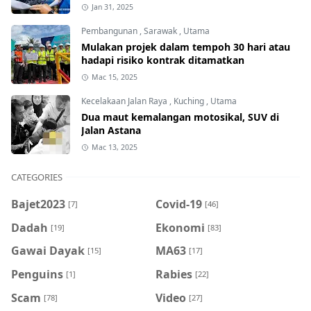
Jan 31, 2025
Pembangunan
,
Sarawak
,
Utama
Mulakan projek dalam tempoh 30 hari atau
hadapi risiko kontrak ditamatkan
Mac 15, 2025
Kecelakaan Jalan Raya
,
Kuching
,
Utama
Dua maut kemalangan motosikal, SUV di
Jalan Astana
Mac 13, 2025
CATEGORIES
Bajet2023
Covid-19
[7]
[46]
Dadah
Ekonomi
[19]
[83]
Gawai Dayak
MA63
[15]
[17]
Penguins
Rabies
[1]
[22]
Scam
Video
[78]
[27]