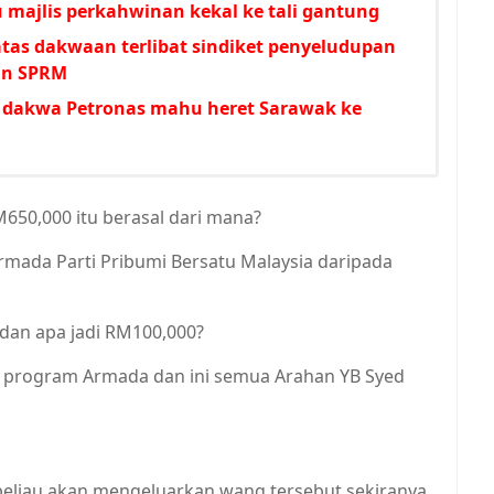
majlis perkahwinan kekal ke tali gantung
tas dakwaan terlibat sindiket penyeludupan
nan SPRM
A dakwa Petronas mahu heret Sarawak ke
50,000 itu berasal dari mana?
Armada Parti Pribumi Bersatu Malaysia daripada
dan apa jadi RM100,000?
k program Armada dan ini semua Arahan YB Syed
eliau akan mengeluarkan wang tersebut sekiranya