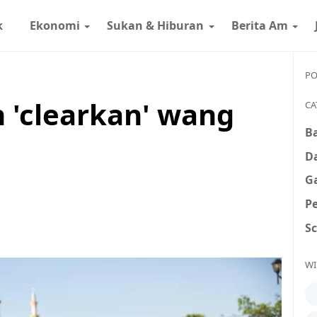
k
Ekonomi
Sukan & Hiburan
Berita Am
PO
h 'clearkan' wang
CA
B
D
G
P
S
WI