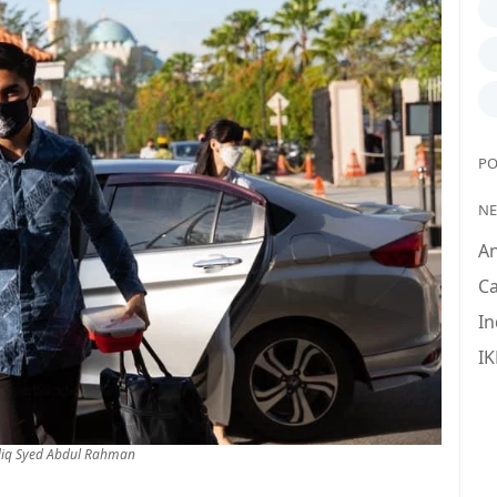
PO
N
A
Ca
In
IK
diq Syed Abdul Rahman