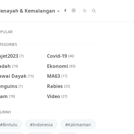
Jenayah & Kemalangan
PULAR
TEGORIES
ajet2023
Covid-19
[7]
[46]
adah
Ekonomi
[19]
[83]
awai Dayak
MA63
[15]
[17]
enguins
Rabies
[1]
[22]
cam
Video
[78]
[27]
LAYAH
#Bintulu
#Indonesia
#Kalimantan