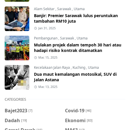
Alam Sekitar
,
Sarawak
,
Utama
Banjir: Premier Sarawak lulus peruntukan
tambahan RM10 juta
Jan 31, 2025
Pembangunan
,
Sarawak
,
Utama
Mulakan projek dalam tempoh 30 hari atau
hadapi risiko kontrak ditamatkan
Mac 15, 2025
Kecelakaan Jalan Raya
,
Kuching
,
Utama
Dua maut kemalangan motosikal, SUV di
Jalan Astana
Mac 13, 2025
CATEGORIES
Bajet2023
Covid-19
[7]
[46]
Dadah
Ekonomi
[19]
[83]
Gawai Dayak
MA63
[15]
[17]