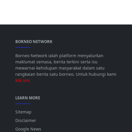
BORNEO NETWORK
Borneo Network ialah platform menyalurkan
maklumat semasa, berita terkini serta isu
mewarnai kehidupan masyarakat dalam satu
rangkaian berita satu borneo. Untuk hubungi kami
klik sini
LEARN MORE
Sitemap
Disclaimer
Google News