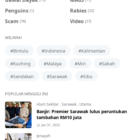
Penguins
Rabies
[1]
[22]
Scam
Video
[78]
[27]
WILAYAH
#Bintulu
#Indonesia
#Kalimantan
#Kuching
#Malaya
#Miri
#Sabah
#Sandakan
#Sarawak
#Sibu
POPULAR MINGGU INI
Alam Sekitar
,
Sarawak
,
Utama
Banjir: Premier Sarawak lulus peruntukan
tambahan RM10 juta
Jan 31, 2025
Jenayah