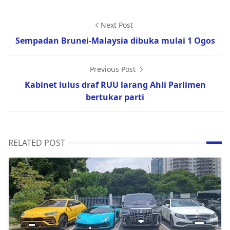
Next Post
Sempadan Brunei-Malaysia dibuka mulai 1 Ogos
Previous Post
Kabinet lulus draf RUU larang Ahli Parlimen
bertukar parti
RELATED POST