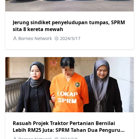
Jerung sindiket penyeludupan tumpas, SPRM
sita 8 kereta mewah
Borneo Network
2024/3/17
Rasuah Projek Traktor Pertanian Bernilai
Lebih RM25 Juta: SPRM Tahan Dua Pengurus
Besar dan Reman Seorang Pengarah Urusan