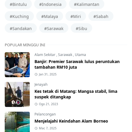
#Bintulu
#Indonesia
#Kalimantan
#Kuching
#Malaya
#Miri
#Sabah
#Sandakan
#Sarawak
#Sibu
POPULAR MINGGU INI
Alam Sekitar
,
Sarawak
,
Utama
Banjir: Premier Sarawak lulus peruntukan
tambahan RM10 juta
Jan 31, 2025
Jenayah
Kes tetak di Matang: Mangsa stabil, lima
suspek ditangkap
Ogo 21, 2023
Pelancongan
Menjelajahi Keindahan Alam Borneo
Mac 7, 2025