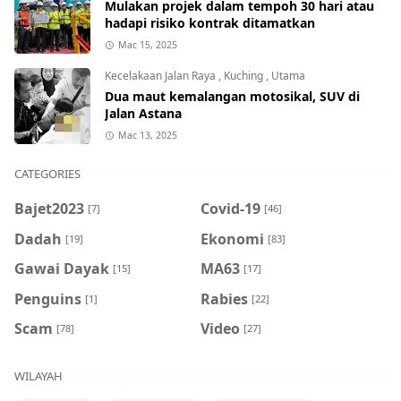
Mulakan projek dalam tempoh 30 hari atau
hadapi risiko kontrak ditamatkan
Mac 15, 2025
Kecelakaan Jalan Raya
,
Kuching
,
Utama
Dua maut kemalangan motosikal, SUV di
Jalan Astana
Mac 13, 2025
CATEGORIES
Bajet2023
Covid-19
[7]
[46]
Dadah
Ekonomi
[19]
[83]
Gawai Dayak
MA63
[15]
[17]
Penguins
Rabies
[1]
[22]
Scam
Video
[78]
[27]
WILAYAH