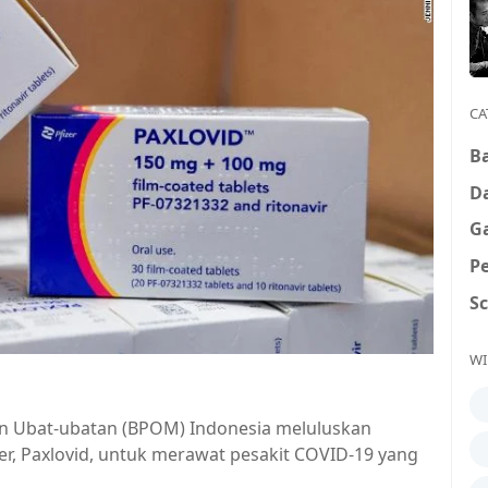
CA
B
D
G
P
S
WI
 Ubat-ubatan (BPOM) Indonesia meluluskan
r, Paxlovid, untuk merawat pesakit COVID-19 yang