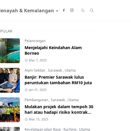
Jenayah & Kemalangan
PULAR
Pelancongan
Menjelajahi Keindahan Alam
Borneo
Mac 7, 2025
Alam Sekitar
,
Sarawak
,
Utama
Banjir: Premier Sarawak lulus
peruntukan tambahan RM10 juta
Jan 31, 2025
Pembangunan
,
Sarawak
,
Utama
Mulakan projek dalam tempoh 30
hari atau hadapi risiko kontrak
ditamatkan
Mac 15, 2025
Kecelakaan Jalan Raya
,
Kuching
,
Utama