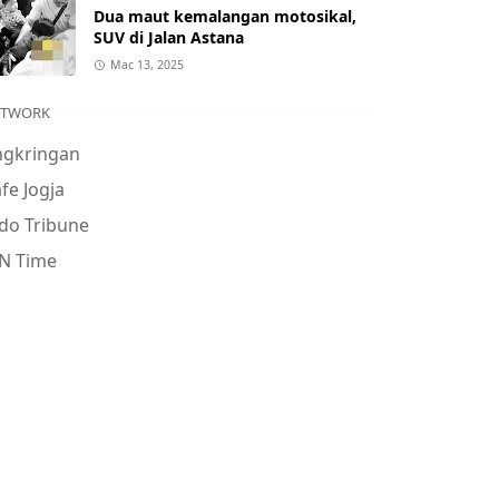
Dua maut kemalangan motosikal,
SUV di Jalan Astana
Mac 13, 2025
ETWORK
ngkringan
fe Jogja
do Tribune
N Time