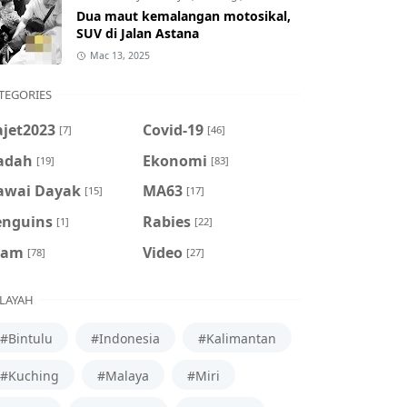
Dua maut kemalangan motosikal,
SUV di Jalan Astana
Mac 13, 2025
TEGORIES
ajet2023
Covid-19
[7]
[46]
adah
Ekonomi
[19]
[83]
awai Dayak
MA63
[15]
[17]
enguins
Rabies
[1]
[22]
cam
Video
[78]
[27]
LAYAH
#Bintulu
#Indonesia
#Kalimantan
#Kuching
#Malaya
#Miri