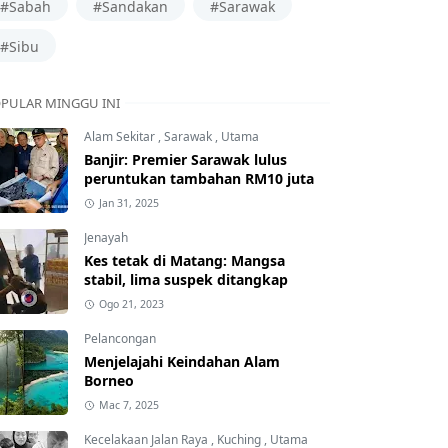
#Sabah
#Sandakan
#Sarawak
#Sibu
PULAR MINGGU INI
Alam Sekitar
,
Sarawak
,
Utama
Banjir: Premier Sarawak lulus
peruntukan tambahan RM10 juta
Jan 31, 2025
Jenayah
Kes tetak di Matang: Mangsa
stabil, lima suspek ditangkap
Ogo 21, 2023
Pelancongan
Menjelajahi Keindahan Alam
Borneo
Mac 7, 2025
Kecelakaan Jalan Raya
,
Kuching
,
Utama