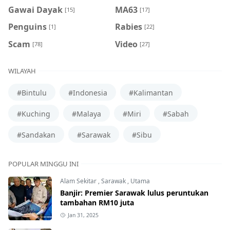
Gawai Dayak
MA63
[15]
[17]
Penguins
Rabies
[1]
[22]
Scam
Video
[78]
[27]
WILAYAH
#Bintulu
#Indonesia
#Kalimantan
#Kuching
#Malaya
#Miri
#Sabah
#Sandakan
#Sarawak
#Sibu
POPULAR MINGGU INI
Alam Sekitar
,
Sarawak
,
Utama
Banjir: Premier Sarawak lulus peruntukan
tambahan RM10 juta
Jan 31, 2025