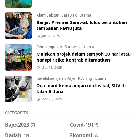
Alam Sekitar
,
Sarawak
,
Utama
Banjir: Premier Sarawak lulus peruntukan
tambahan RM10 juta
Jan 31, 2025
Pembangunan
,
Sarawak
,
Utama
Mulakan projek dalam tempoh 30 hari atau
hadapi risiko kontrak ditamatkan
Mac 15, 2025
Kecelakaan Jalan Raya
,
Kuching
,
Utama
Dua maut kemalangan motosikal, SUV di
Jalan Astana
Mac 13, 2025
CATEGORIES
Bajet2023
Covid-19
[7]
[46]
Dadah
Ekonomi
[19]
[83]