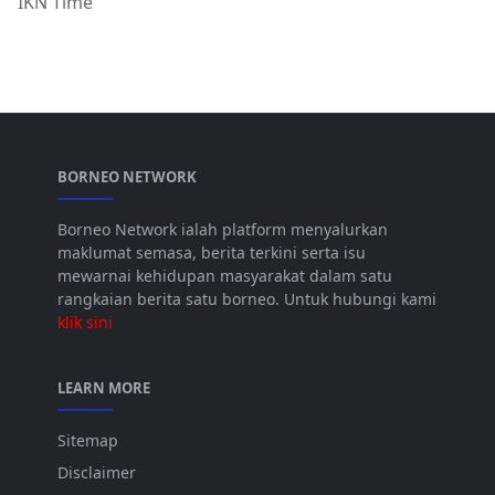
IKN Time
BORNEO NETWORK
Borneo Network ialah platform menyalurkan
maklumat semasa, berita terkini serta isu
mewarnai kehidupan masyarakat dalam satu
rangkaian berita satu borneo. Untuk hubungi kami
klik sini
LEARN MORE
Sitemap
Disclaimer