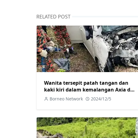
RELATED POST
Wanita tersepit patah tangan dan
kaki kiri dalam kemalangan Axia dan
Mitsubishi di Jalan Camar
Borneo Network
2024/12/5