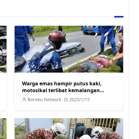
Warga emas hampir putus kaki,
motosikal terlibat kemalangan
dengan kereta di Jalan Skim B Sarikei
Borneo Network
2025/1/15