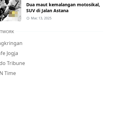
Dua maut kemalangan motosikal,
SUV di Jalan Astana
Mac 13, 2025
ETWORK
ngkringan
fe Jogja
do Tribune
N Time