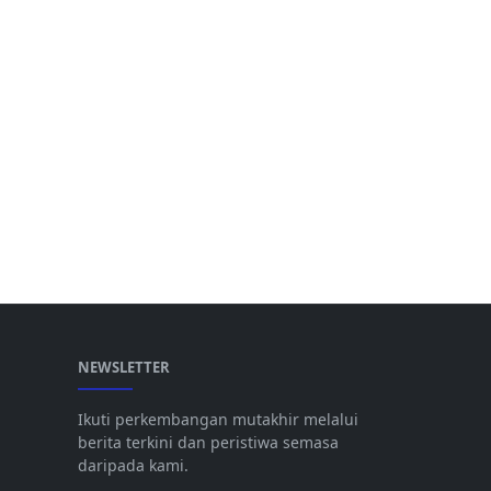
NEWSLETTER
Ikuti perkembangan mutakhir melalui
berita terkini dan peristiwa semasa
daripada kami.