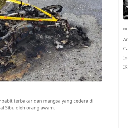
N
A
Ca
In
IK
erbabit terbakar dan mangsa yang cedera di
tal Sibu oleh orang awam.