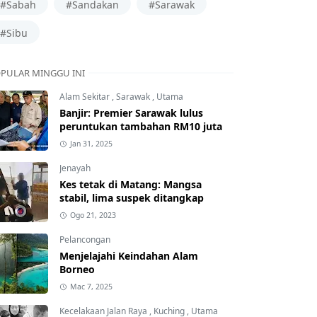
#Sabah
#Sandakan
#Sarawak
#Sibu
PULAR MINGGU INI
Alam Sekitar
,
Sarawak
,
Utama
Banjir: Premier Sarawak lulus
peruntukan tambahan RM10 juta
Jan 31, 2025
Jenayah
Kes tetak di Matang: Mangsa
stabil, lima suspek ditangkap
Ogo 21, 2023
Pelancongan
Menjelajahi Keindahan Alam
Borneo
Mac 7, 2025
Kecelakaan Jalan Raya
,
Kuching
,
Utama