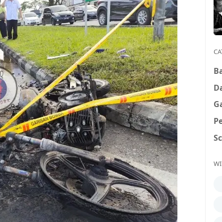
CA
B
D
G
P
S
WI