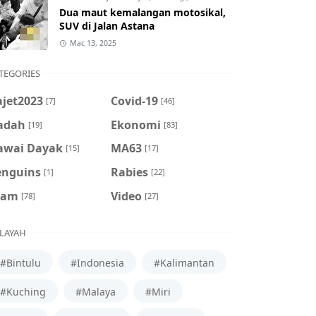
Dua maut kemalangan motosikal,
SUV di Jalan Astana
Mac 13, 2025
TEGORIES
ajet2023
Covid-19
[7]
[46]
adah
Ekonomi
[19]
[83]
awai Dayak
MA63
[15]
[17]
enguins
Rabies
[1]
[22]
cam
Video
[78]
[27]
LAYAH
#Bintulu
#Indonesia
#Kalimantan
#Kuching
#Malaya
#Miri