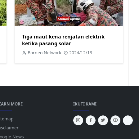
Tiga maut kena renjatan elektrik
ketika pasang solar
Borneo Network
2024/12/13
EARN MORE
IKUTI KAMI
itemap
isclaimer
oogle News