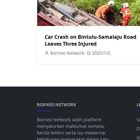
Car Crash on Bintulu-Samalaju Road
Leaves Three Injured
Borneo Network
2025/1/2
BORNEO NETWORK
L
Borneo Network ialah platform
S
menyalurkan maklumat semasa,
D
berita terkini serta isu mewarnai
G
kehidupan masyarakat dalam satu