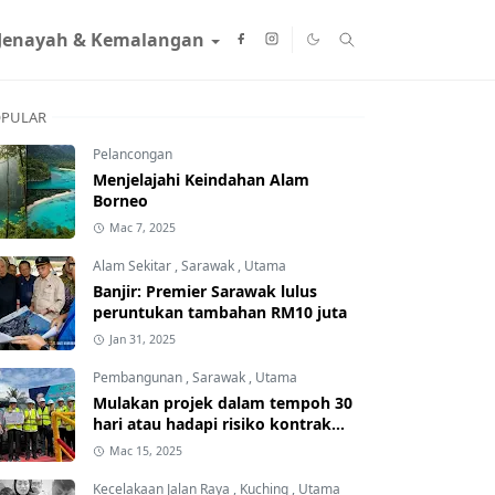
Jenayah & Kemalangan
PULAR
Pelancongan
Menjelajahi Keindahan Alam
Borneo
Mac 7, 2025
Alam Sekitar
,
Sarawak
,
Utama
Banjir: Premier Sarawak lulus
peruntukan tambahan RM10 juta
Jan 31, 2025
Pembangunan
,
Sarawak
,
Utama
Mulakan projek dalam tempoh 30
hari atau hadapi risiko kontrak
ditamatkan
Mac 15, 2025
Kecelakaan Jalan Raya
,
Kuching
,
Utama