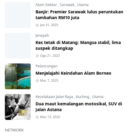
Alam Sekitar
,
Sarawak
,
Utama
Banjir: Premier Sarawak lulus peruntukan
tambahan RM10 juta
Jan 31, 2025
Jenayah
Kes tetak di Matang: Mangsa stabil, lima
suspek ditangkap
Ogo 21, 2023
Pelancongan
Menjelajahi Keindahan Alam Borneo
Mac 7, 2025
Kecelakaan Jalan Raya
,
Kuching
,
Utama
Dua maut kemalangan motosikal, SUV di
Jalan Astana
Mac 13, 2025
NETWORK