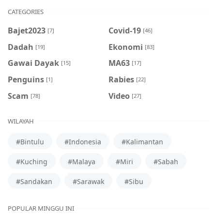
CATEGORIES
Bajet2023
Covid-19
[7]
[46]
Dadah
Ekonomi
[19]
[83]
Gawai Dayak
MA63
[15]
[17]
Penguins
Rabies
[1]
[22]
Scam
Video
[78]
[27]
WILAYAH
#Bintulu
#Indonesia
#Kalimantan
#Kuching
#Malaya
#Miri
#Sabah
#Sandakan
#Sarawak
#Sibu
POPULAR MINGGU INI