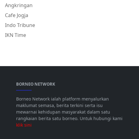
Angkringan
Cafe Jogja
Indo Tribune
IKN Time
BORNEO NETWORK
Borneo Network ialah platform menyalurkan
maklumat semasa, berita terkini serta isu
mewarnai kehidupan masyarakat dalam satu
rangkaian berita satu borneo. Untuk hubungi kami
klik sini