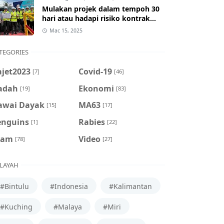
Mulakan projek dalam tempoh 30
hari atau hadapi risiko kontrak
ditamatkan
Mac 15, 2025
TEGORIES
ajet2023
Covid-19
[7]
[46]
adah
Ekonomi
[19]
[83]
awai Dayak
MA63
[15]
[17]
enguins
Rabies
[1]
[22]
cam
Video
[78]
[27]
LAYAH
#Bintulu
#Indonesia
#Kalimantan
#Kuching
#Malaya
#Miri