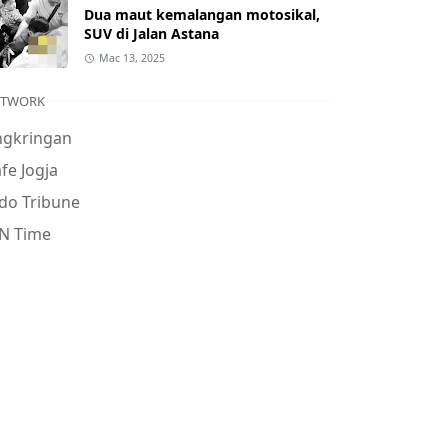
Dua maut kemalangan motosikal,
SUV di Jalan Astana
Mac 13, 2025
ETWORK
ngkringan
fe Jogja
do Tribune
N Time