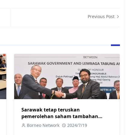
Previous Post
Sarawak tetap teruskan
pemerolehan saham tambahan
dalam Affin Bank
Borneo Network
2024/7/19