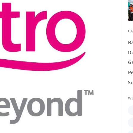
CA
B
D
G
P
S
WI