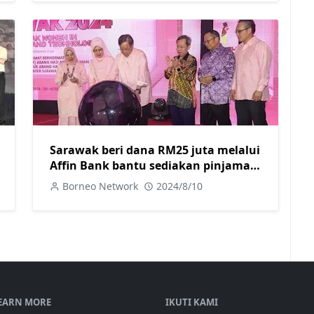
Sarawak beri dana RM25 juta melalui
Affin Bank bantu sediakan pinjaman
perniagaan khas untuk usahawan
Borneo Network
2024/8/10
wanita
EARN MORE
IKUTI KAMI