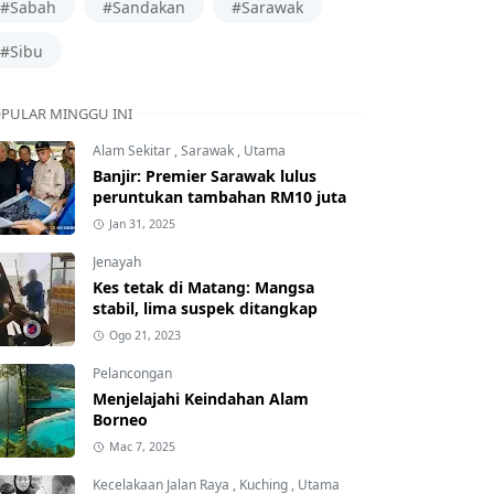
#Sabah
#Sandakan
#Sarawak
#Sibu
PULAR MINGGU INI
Alam Sekitar
,
Sarawak
,
Utama
Banjir: Premier Sarawak lulus
peruntukan tambahan RM10 juta
Jan 31, 2025
Jenayah
Kes tetak di Matang: Mangsa
stabil, lima suspek ditangkap
Ogo 21, 2023
Pelancongan
Menjelajahi Keindahan Alam
Borneo
Mac 7, 2025
Kecelakaan Jalan Raya
,
Kuching
,
Utama