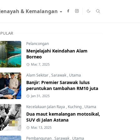
Jenayah & Kemalangan
PULAR
Pelancongan
Menjelajahi Keindahan Alam
Borneo
Mac 7, 2025
Alam Sekitar
,
Sarawak
,
Utama
Banjir: Premier Sarawak lulus
peruntukan tambahan RM10 juta
Jan 31, 2025
Kecelakaan Jalan Raya
,
Kuching
,
Utama
Dua maut kemalangan motosikal,
SUV di Jalan Astana
Mac 13, 2025
Pembangunan
,
Sarawak
,
Utama