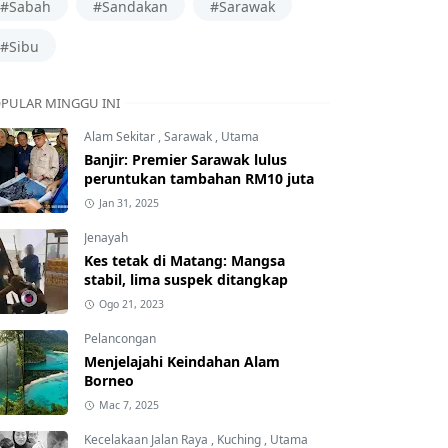
#Sabah
#Sandakan
#Sarawak
#Sibu
PULAR MINGGU INI
Alam Sekitar
,
Sarawak
,
Utama
Banjir: Premier Sarawak lulus
peruntukan tambahan RM10 juta
Jan 31, 2025
Jenayah
Kes tetak di Matang: Mangsa
stabil, lima suspek ditangkap
Ogo 21, 2023
Pelancongan
Menjelajahi Keindahan Alam
Borneo
Mac 7, 2025
Kecelakaan Jalan Raya
,
Kuching
,
Utama