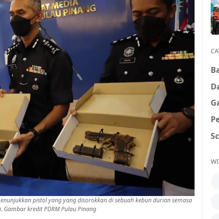
CA
B
D
G
P
S
WI
enunjukkan pistol yang yang disorokkan di sebuah kebun durian semasa
ini. Gambar kredit PDRM Pulau Pinang