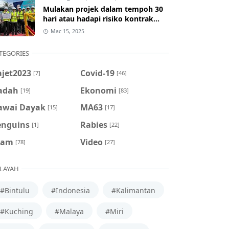
Mulakan projek dalam tempoh 30
hari atau hadapi risiko kontrak
ditamatkan
Mac 15, 2025
TEGORIES
ajet2023
Covid-19
[7]
[46]
adah
Ekonomi
[19]
[83]
awai Dayak
MA63
[15]
[17]
enguins
Rabies
[1]
[22]
cam
Video
[78]
[27]
LAYAH
#Bintulu
#Indonesia
#Kalimantan
#Kuching
#Malaya
#Miri