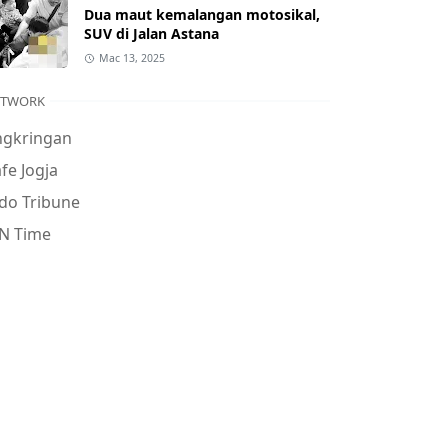
Dua maut kemalangan motosikal,
SUV di Jalan Astana
Mac 13, 2025
ETWORK
ngkringan
fe Jogja
do Tribune
N Time