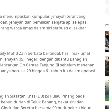
ya menumpaskan kumpulan jenayah terancang
dah, jenayah dan pemilikan senjata api selepas
PO
ng warga emas dalam siri serbuan di sekitar
aily Mohd Zain berkata bertindak hasil maklumat
an Jenayah (JSJ) negeri dengan dibantu Bahagian
melancarkan Op Cantas Tanjung III sebelum menahan
uanya berusia 29 hingga 61 tahun itu dalam operasi
an Siasatan Khas (D9) JSJ Pulau Pinang pada 1
kebun durian di Teluk Bahang, dekat sini dan
 Glock dan Beretta bersama 90 butir peluru hidup