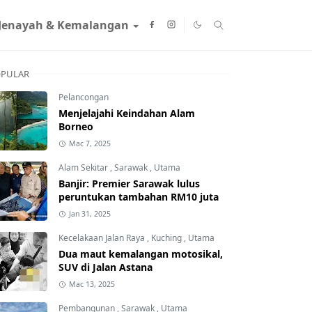
Jenayah & Kemalangan
PULAR
Pelancongan
Menjelajahi Keindahan Alam
Borneo
Mac 7, 2025
Alam Sekitar
,
Sarawak
,
Utama
Banjir: Premier Sarawak lulus
peruntukan tambahan RM10 juta
Jan 31, 2025
Kecelakaan Jalan Raya
,
Kuching
,
Utama
Dua maut kemalangan motosikal,
SUV di Jalan Astana
Mac 13, 2025
Pembangunan
,
Sarawak
,
Utama