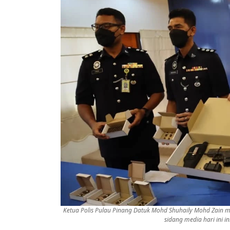
Ketua Polis Pulau Pinang Datuk Mohd Shuhaily Mohd Zain m
sidang media hari ini 