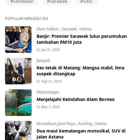
#Sandakan
#Sarawak
#Sibu
POPULAR MINGGU INI
Alam Sekitar
,
Sarawak
,
Utama
Banjir: Premier Sarawak lulus peruntukan
tambahan RM10 juta
Jan 31, 2025
Jenayah
Kes tetak di Matang: Mangsa stabil, lima
suspek ditangkap
Ogo 21, 2023
Pelancongan
Menjelajahi Keindahan Alam Borneo
Mac 7, 2025
Kecelakaan Jalan Raya
,
Kuching
,
Utama
Dua maut kemalangan motosikal, SUV di
Jalan Astana