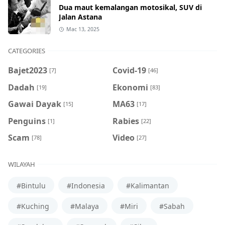
Dua maut kemalangan motosikal, SUV di
Jalan Astana
Mac 13, 2025
CATEGORIES
Bajet2023
Covid-19
[7]
[46]
Dadah
Ekonomi
[19]
[83]
Gawai Dayak
MA63
[15]
[17]
Penguins
Rabies
[1]
[22]
Scam
Video
[78]
[27]
WILAYAH
#Bintulu
#Indonesia
#Kalimantan
#Kuching
#Malaya
#Miri
#Sabah