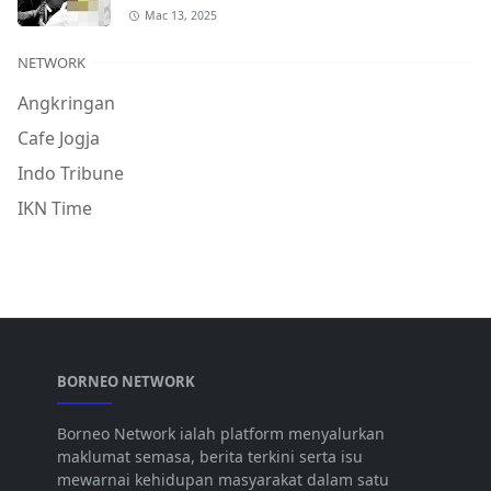
Mac 13, 2025
NETWORK
Angkringan
Cafe Jogja
Indo Tribune
IKN Time
BORNEO NETWORK
Borneo Network ialah platform menyalurkan
maklumat semasa, berita terkini serta isu
mewarnai kehidupan masyarakat dalam satu