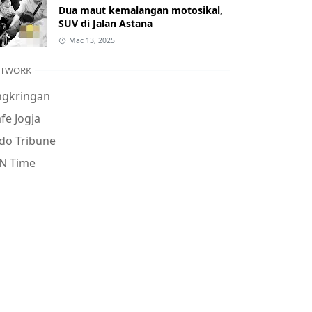
Dua maut kemalangan motosikal,
SUV di Jalan Astana
Mac 13, 2025
ETWORK
ngkringan
fe Jogja
do Tribune
N Time