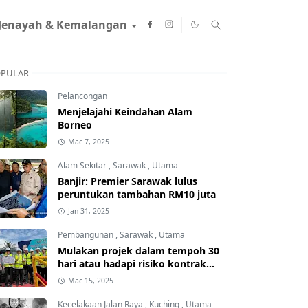
Jenayah & Kemalangan
PULAR
Pelancongan
Menjelajahi Keindahan Alam
Borneo
Mac 7, 2025
Alam Sekitar
,
Sarawak
,
Utama
Banjir: Premier Sarawak lulus
peruntukan tambahan RM10 juta
Jan 31, 2025
Pembangunan
,
Sarawak
,
Utama
Mulakan projek dalam tempoh 30
hari atau hadapi risiko kontrak
ditamatkan
Mac 15, 2025
Kecelakaan Jalan Raya
,
Kuching
,
Utama