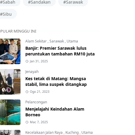
#Sabah
#Sandakan
#Sarawak
#Sibu
PULAR MINGGU INI
Alam Sekitar
,
Sarawak
,
Utama
Banjir: Premier Sarawak lulus
peruntukan tambahan RM10 juta
Jan 31, 2025
Jenayah
Kes tetak di Matang: Mangsa
stabil, lima suspek ditangkap
Ogo 21, 2023
Pelancongan
Menjelajahi Keindahan Alam
Borneo
Mac 7, 2025
Kecelakaan Jalan Raya
,
Kuching
,
Utama