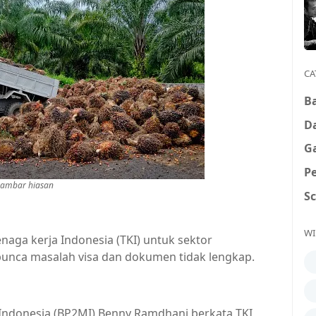
CA
B
D
G
P
ambar hiasan
S
WI
ga kerja Indonesia (TKI) untuk sektor
punca masalah visa dan dokumen tidak lengkap.
Indonesia (BP2MI) Benny Ramdhani berkata TKI