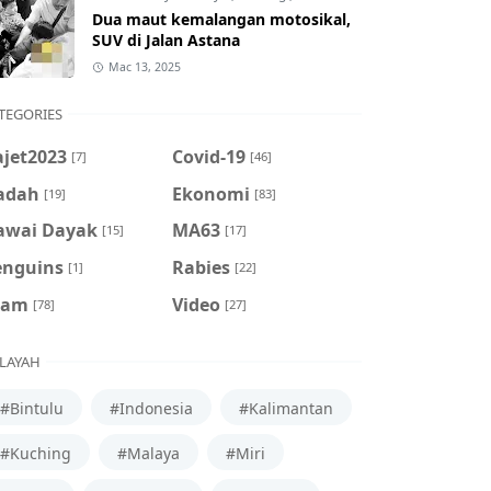
Dua maut kemalangan motosikal,
SUV di Jalan Astana
Mac 13, 2025
TEGORIES
ajet2023
Covid-19
[7]
[46]
adah
Ekonomi
[19]
[83]
awai Dayak
MA63
[15]
[17]
enguins
Rabies
[1]
[22]
cam
Video
[78]
[27]
LAYAH
#Bintulu
#Indonesia
#Kalimantan
#Kuching
#Malaya
#Miri