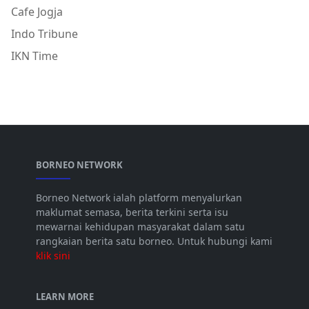
Cafe Jogja
Indo Tribune
IKN Time
BORNEO NETWORK
Borneo Network ialah platform menyalurkan
maklumat semasa, berita terkini serta isu
mewarnai kehidupan masyarakat dalam satu
rangkaian berita satu borneo. Untuk hubungi kami
klik sini
LEARN MORE