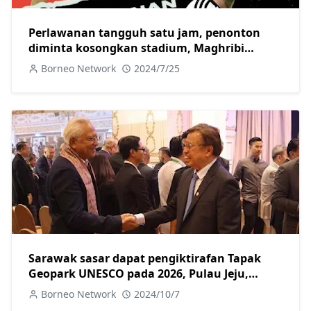
Perlawanan tangguh satu jam, penonton
diminta kosongkan stadium, Maghribi
aibkan Argentina 2-1
Borneo Network
2024/7/25
Sarawak sasar dapat pengiktirafan Tapak
Geopark UNESCO pada 2026, Pulau Jeju,
Korea jadi tanda aras
Borneo Network
2024/10/7