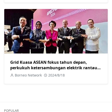
Grid Kuasa ASEAN fokus tahun depan,
perkukuh ketersambungan elektrik rantau
ASEAN- TPM Fadillah
Borneo Network
2024/8/18
POPULAR