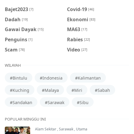
Bajet2023
Covid-19
[7]
[46]
Dadah
Ekonomi
[19]
[83]
Gawai Dayak
MA63
[15]
[17]
Penguins
Rabies
[1]
[22]
Scam
Video
[78]
[27]
WILAYAH
#Bintulu
#Indonesia
#Kalimantan
#Kuching
#Malaya
#Miri
#Sabah
#Sandakan
#Sarawak
#Sibu
POPULAR MINGGU INI
Alam Sekitar
,
Sarawak
,
Utama