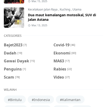
Mac 15, 2025
Kecelakaan Jalan Raya
,
Kuching
,
Utama
Dua maut kemalangan motosikal, SUV di
Jalan Astana
Mac 13, 2025
CATEGORIES
Bajet2023
Covid-19
[7]
[46]
Dadah
Ekonomi
[19]
[83]
Gawai Dayak
MA63
[15]
[17]
Penguins
Rabies
[1]
[22]
Scam
Video
[78]
[27]
WILAYAH
#Bintulu
#Indonesia
#Kalimantan