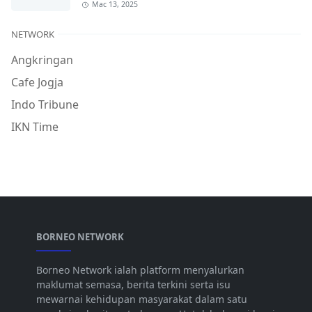
Mac 13, 2025
NETWORK
Angkringan
Cafe Jogja
Indo Tribune
IKN Time
BORNEO NETWORK
Borneo Network ialah platform menyalurkan
maklumat semasa, berita terkini serta isu
mewarnai kehidupan masyarakat dalam satu