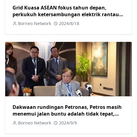
Grid Kuasa ASEAN fokus tahun depan,
perkukuh ketersambungan elektrik rantau
ASEAN- TPM Fadillah
Borneo Network
2024/8/18
Dakwaan rundingan Petronas, Petros masih
menemui jalan buntu adalah tidak tepat,
tegas Abg Jo
Borneo Network
2024/9/9