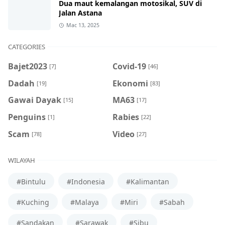
Dua maut kemalangan motosikal, SUV di
Jalan Astana
Mac 13, 2025
CATEGORIES
Bajet2023
Covid-19
[7]
[46]
Dadah
Ekonomi
[19]
[83]
Gawai Dayak
MA63
[15]
[17]
Penguins
Rabies
[1]
[22]
Scam
Video
[78]
[27]
WILAYAH
#Bintulu
#Indonesia
#Kalimantan
#Kuching
#Malaya
#Miri
#Sabah
#Sandakan
#Sarawak
#Sibu