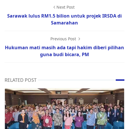
Next Post
Sarawak lulus RM1.5 bilion untuk projek IRSDA di
Samarahan
Previous Post
Hukuman mati masih ada tapi hakim diberi pilihan
guna budi bicara, PM
RELATED POST