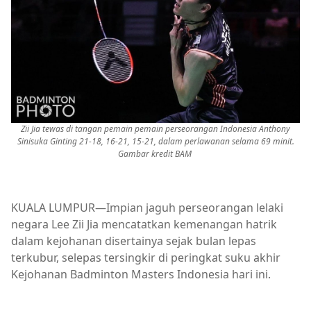
Zii Jia tewas di tangan pemain pemain perseorangan Indonesia Anthony
Sinisuka Ginting 21-18, 16-21, 15-21, dalam perlawanan selama 69 minit.
Gambar kredit BAM
KUALA LUMPUR—Impian jaguh perseorangan lelaki
negara Lee Zii Jia mencatatkan kemenangan hatrik
dalam kejohanan disertainya sejak bulan lepas
terkubur, selepas tersingkir di peringkat suku akhir
Kejohanan Badminton Masters Indonesia hari ini.