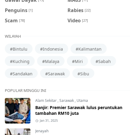
Penguins
Rabies
[1]
[22]
Scam
Video
[78]
[27]
WILAYAH
#Bintulu
#Indonesia
#Kalimantan
#Kuching
#Malaya
#Miri
#Sabah
#Sandakan
#Sarawak
#Sibu
POPULAR MINGGU INI
Alam Sekitar
,
Sarawak
,
Utama
Banjir: Premier Sarawak lulus peruntukan
tambahan RM10 juta
Jan 31, 2025
Jenayah