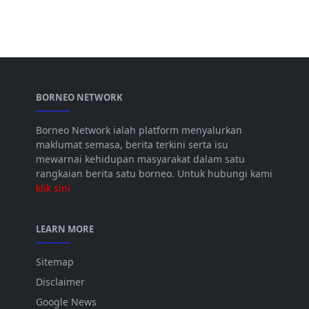
BORNEO NETWORK
Borneo Network ialah platform menyalurkan
maklumat semasa, berita terkini serta isu
mewarnai kehidupan masyarakat dalam satu
rangkaian berita satu borneo. Untuk hubungi kami
klik sini
LEARN MORE
Sitemap
Disclaimer
Google News