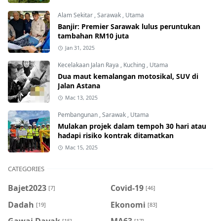
Alam Sekitar
,
Sarawak
,
Utama
Banjir: Premier Sarawak lulus peruntukan
tambahan RM10 juta
Jan 31, 2025
Kecelakaan Jalan Raya
,
Kuching
,
Utama
Dua maut kemalangan motosikal, SUV di
Jalan Astana
Mac 13, 2025
Pembangunan
,
Sarawak
,
Utama
Mulakan projek dalam tempoh 30 hari atau
hadapi risiko kontrak ditamatkan
Mac 15, 2025
CATEGORIES
Bajet2023
Covid-19
[7]
[46]
Dadah
Ekonomi
[19]
[83]
Gawai Dayak
MA63
[15]
[17]