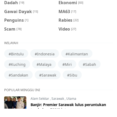
Dadah
Ekonomi
[19]
[83]
Gawai Dayak
MA63
[15]
[17]
Penguins
Rabies
[1]
[22]
Scam
Video
[78]
[27]
WILAYAH
#Bintulu
#Indonesia
#Kalimantan
#Kuching
#Malaya
#Miri
#Sabah
#Sandakan
#Sarawak
#Sibu
POPULAR MINGGU INI
Alam Sekitar
,
Sarawak
,
Utama
Banjir: Premier Sarawak lulus peruntukan
tambahan RM10 juta
Jan 31, 2025