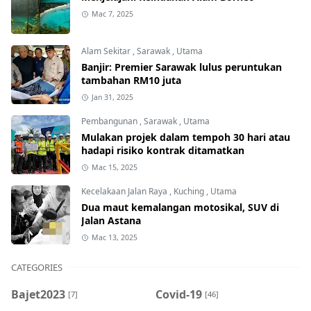
Mac 7, 2025
Alam Sekitar
,
Sarawak
,
Utama
Banjir: Premier Sarawak lulus peruntukan
tambahan RM10 juta
Jan 31, 2025
Pembangunan
,
Sarawak
,
Utama
Mulakan projek dalam tempoh 30 hari atau
hadapi risiko kontrak ditamatkan
Mac 15, 2025
Kecelakaan Jalan Raya
,
Kuching
,
Utama
Dua maut kemalangan motosikal, SUV di
Jalan Astana
Mac 13, 2025
CATEGORIES
Bajet2023
Covid-19
[7]
[46]