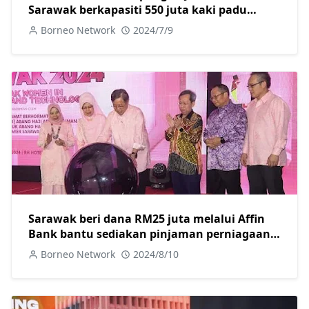
Sarawak berkapasiti 550 juta kaki padu
standard setiap hari keluarkan hasil pertama
Borneo Network
2024/7/9
gas, Abang Jo tegas terus menjaga Hak
Sarawak
Sarawak beri dana RM25 juta melalui Affin
Bank bantu sediakan pinjaman perniagaan
khas untuk usahawan wanita
Borneo Network
2024/8/10