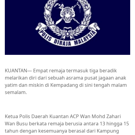
KUANTAN— Empat remaja termasuk tiga beradik
melarikan diri dari sebuah asrama pusat jagaan anak
yatim dan miskin di Kempadang di sini tengah malam
semalam.
Ketua Polis Daerah Kuantan ACP Wan Mohd Zahari
Wan Busu berkata remaja berusia antara 13 hingga 15
tahun dengan kesemuanya berasal dari Kampung