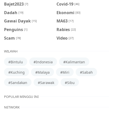
Bajet2023
Covid-19
[7]
[46]
Dadah
Ekonomi
[19]
[83]
Gawai Dayak
MA63
[15]
[17]
Penguins
Rabies
[1]
[22]
Scam
Video
[78]
[27]
WILAYAH
#Bintulu
#Indonesia
#Kalimantan
#Kuching
#Malaya
#Miri
#Sabah
#Sandakan
#Sarawak
#Sibu
POPULAR MINGGU INI
NETWORK