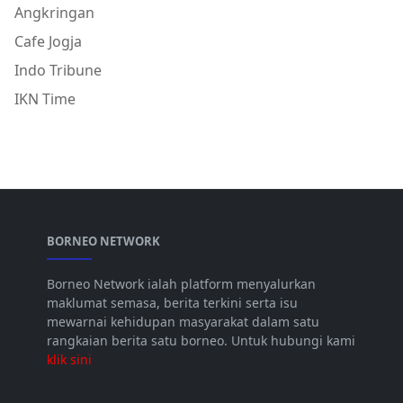
Angkringan
Cafe Jogja
Indo Tribune
IKN Time
BORNEO NETWORK
Borneo Network ialah platform menyalurkan
maklumat semasa, berita terkini serta isu
mewarnai kehidupan masyarakat dalam satu
rangkaian berita satu borneo. Untuk hubungi kami
klik sini