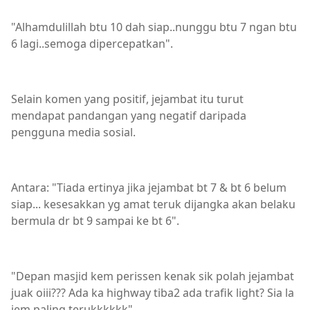
"Alhamdulillah btu 10 dah siap..nunggu btu 7 ngan btu
6 lagi..semoga dipercepatkan".
Selain komen yang positif, jejambat itu turut
mendapat pandangan yang negatif daripada
pengguna media sosial.
Antara: "Tiada ertinya jika jejambat bt 7 & bt 6 belum
siap... kesesakkan yg amat teruk dijangka akan belaku
bermula dr bt 9 sampai ke bt 6".
"Depan masjid kem perissen kenak sik polah jejambat
juak oiii??? Ada ka highway tiba2 ada trafik light? Sia la
jem paling terukkkkkk".