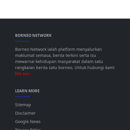
BORNEO NETWORK
Borneo Network ialah platform menyalurkan
maklumat semasa, berita terkini serta isu
mewarnai kehidupan masyarakat dalam satu
rangkaian berita satu borneo. Untuk hubungi kami
klik sini
LEARN MORE
Sitemap
Disclaimer
Google News
Privacy Policy