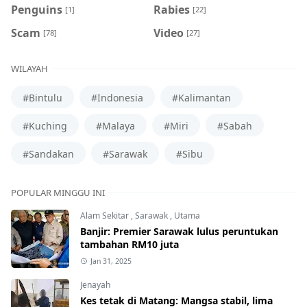
Penguins
Rabies
[1]
[22]
Scam
Video
[78]
[27]
WILAYAH
#Bintulu
#Indonesia
#Kalimantan
#Kuching
#Malaya
#Miri
#Sabah
#Sandakan
#Sarawak
#Sibu
POPULAR MINGGU INI
Alam Sekitar
,
Sarawak
,
Utama
Banjir: Premier Sarawak lulus peruntukan
tambahan RM10 juta
Jan 31, 2025
Jenayah
Kes tetak di Matang: Mangsa stabil, lima