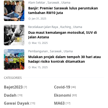
Alam Sekitar
,
Sarawak
,
Utama
Banjir: Premier Sarawak lulus peruntukan
tambahan RM10 juta
Jan 31, 2025
Kecelakaan Jalan Raya
,
Kuching
,
Utama
Dua maut kemalangan motosikal, SUV di
Jalan Astana
Mac 13, 2025
Pembangunan
,
Sarawak
,
Utama
Mulakan projek dalam tempoh 30 hari atau
hadapi risiko kontrak ditamatkan
Mac 15, 2025
CATEGORIES
Bajet2023
Covid-19
[7]
[46]
Dadah
Ekonomi
[19]
[83]
Gawai Dayak
MA63
[15]
[17]