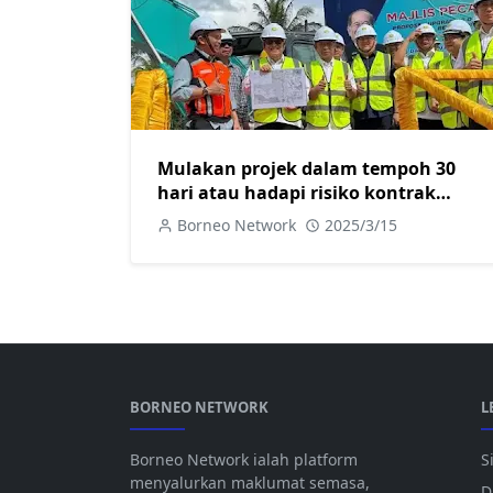
Mulakan projek dalam tempoh 30
hari atau hadapi risiko kontrak
ditamatkan
Borneo Network
2025/3/15
BORNEO NETWORK
L
Borneo Network ialah platform
S
menyalurkan maklumat semasa,
D