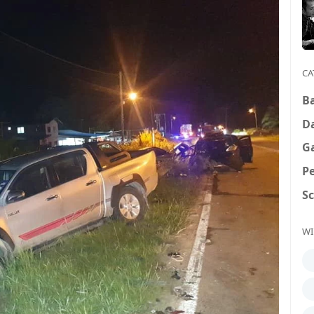
CA
B
D
G
P
S
WI