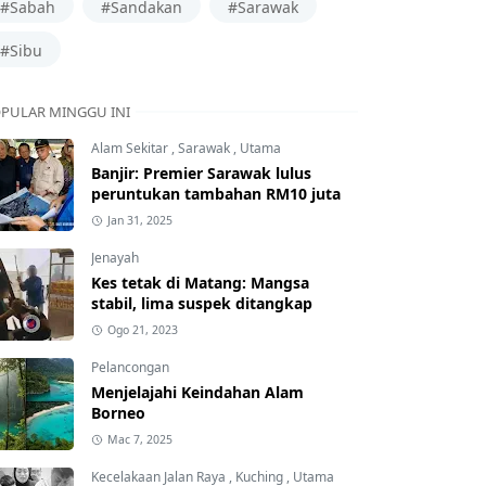
#Sabah
#Sandakan
#Sarawak
#Sibu
PULAR MINGGU INI
Alam Sekitar
,
Sarawak
,
Utama
Banjir: Premier Sarawak lulus
peruntukan tambahan RM10 juta
Jan 31, 2025
Jenayah
Kes tetak di Matang: Mangsa
stabil, lima suspek ditangkap
Ogo 21, 2023
Pelancongan
Menjelajahi Keindahan Alam
Borneo
Mac 7, 2025
Kecelakaan Jalan Raya
,
Kuching
,
Utama