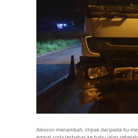
Alexson menambah, impak daripada itu m
empat roda terbabas ke bahu jalan sebelah 