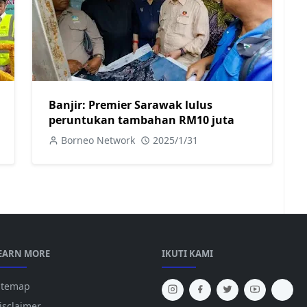
Banjir: Premier Sarawak lulus
peruntukan tambahan RM10 juta
Borneo Network
2025/1/31
EARN MORE
IKUTI KAMI
itemap
isclaimer