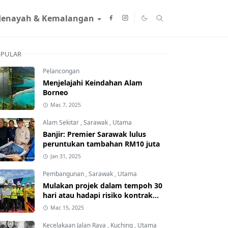
Jenayah & Kemalangan
PULAR
Pelancongan
Menjelajahi Keindahan Alam
Borneo
Mac 7, 2025
Alam Sekitar
,
Sarawak
,
Utama
Banjir: Premier Sarawak lulus
peruntukan tambahan RM10 juta
Jan 31, 2025
Pembangunan
,
Sarawak
,
Utama
Mulakan projek dalam tempoh 30
hari atau hadapi risiko kontrak
ditamatkan
Mac 15, 2025
Kecelakaan Jalan Raya
,
Kuching
,
Utama