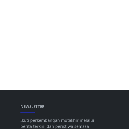
NEWSLETTER
Ikuti perkembangan mutakhir melalui
berita terkini dan peristiwa semasa