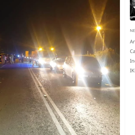
N
A
Ca
In
IK