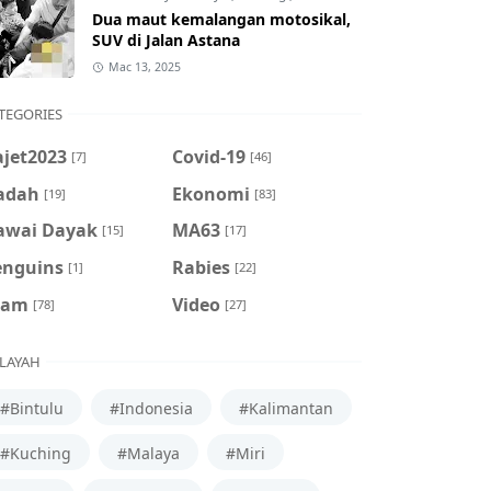
Dua maut kemalangan motosikal,
SUV di Jalan Astana
Mac 13, 2025
TEGORIES
ajet2023
Covid-19
[7]
[46]
adah
Ekonomi
[19]
[83]
awai Dayak
MA63
[15]
[17]
enguins
Rabies
[1]
[22]
cam
Video
[78]
[27]
LAYAH
#Bintulu
#Indonesia
#Kalimantan
#Kuching
#Malaya
#Miri