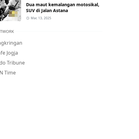
Dua maut kemalangan motosikal,
SUV di Jalan Astana
Mac 13, 2025
ETWORK
ngkringan
fe Jogja
do Tribune
N Time