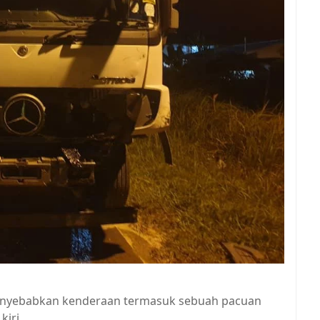
enyebabkan kenderaan termasuk sebuah pacuan
kiri.