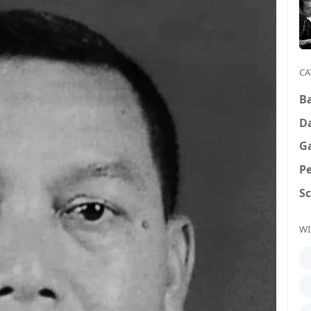
CA
B
D
G
P
S
WI