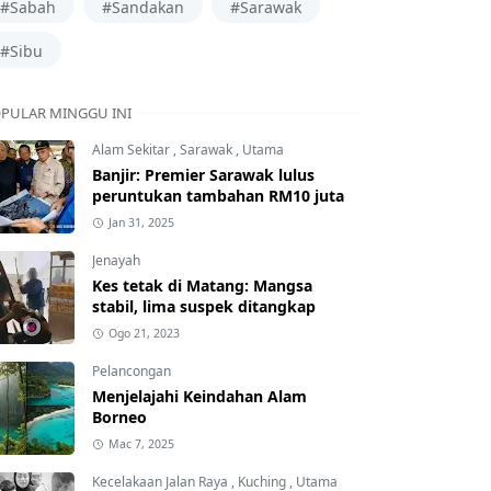
#Sabah
#Sandakan
#Sarawak
#Sibu
PULAR MINGGU INI
Alam Sekitar
,
Sarawak
,
Utama
Banjir: Premier Sarawak lulus
peruntukan tambahan RM10 juta
Jan 31, 2025
Jenayah
Kes tetak di Matang: Mangsa
stabil, lima suspek ditangkap
Ogo 21, 2023
Pelancongan
Menjelajahi Keindahan Alam
Borneo
Mac 7, 2025
Kecelakaan Jalan Raya
,
Kuching
,
Utama