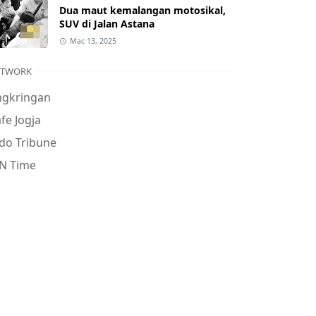
Dua maut kemalangan motosikal,
SUV di Jalan Astana
Mac 13, 2025
ETWORK
ngkringan
fe Jogja
do Tribune
N Time