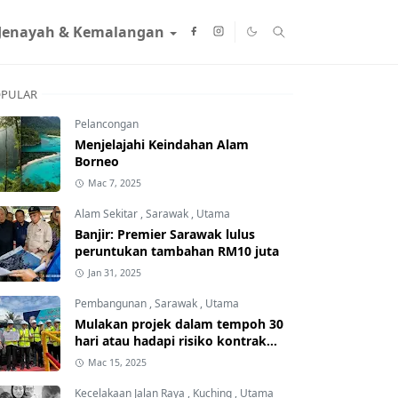
Jenayah & Kemalangan
PULAR
Pelancongan
Menjelajahi Keindahan Alam
Borneo
Mac 7, 2025
Alam Sekitar
,
Sarawak
,
Utama
Banjir: Premier Sarawak lulus
peruntukan tambahan RM10 juta
Jan 31, 2025
Pembangunan
,
Sarawak
,
Utama
Mulakan projek dalam tempoh 30
hari atau hadapi risiko kontrak
ditamatkan
Mac 15, 2025
Kecelakaan Jalan Raya
,
Kuching
,
Utama