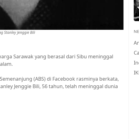
N
 Stanley Jenggie Bili
A
Ca
rga Sarawak yang berasal dari Sibu meninggal
In
alam.
IK
Semenanjung (ABS) di Facebook rasminya berkata,
nley Jenggie Bili, 56 tahun, telah meninggal dunia