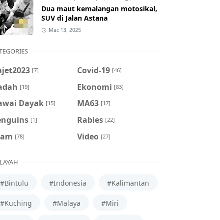
Dua maut kemalangan motosikal,
SUV di Jalan Astana
Mac 13, 2025
TEGORIES
ajet2023
Covid-19
[7]
[46]
adah
Ekonomi
[19]
[83]
awai Dayak
MA63
[15]
[17]
enguins
Rabies
[1]
[22]
cam
Video
[78]
[27]
LAYAH
#Bintulu
#Indonesia
#Kalimantan
#Kuching
#Malaya
#Miri