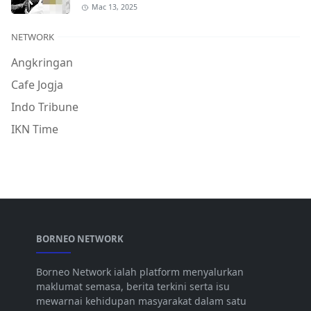
Mac 13, 2025
NETWORK
Angkringan
Cafe Jogja
Indo Tribune
IKN Time
BORNEO NETWORK
Borneo Network ialah platform menyalurkan
maklumat semasa, berita terkini serta isu
mewarnai kehidupan masyarakat dalam satu