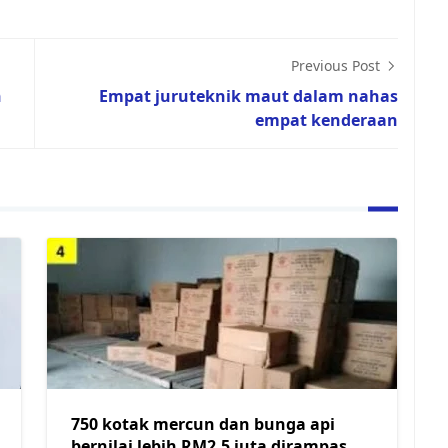
Previous Post
n
Empat juruteknik maut dalam nahas
empat kenderaan
750 kotak mercun dan bunga api
bernilai lebih RM2.5 juta dirampas di