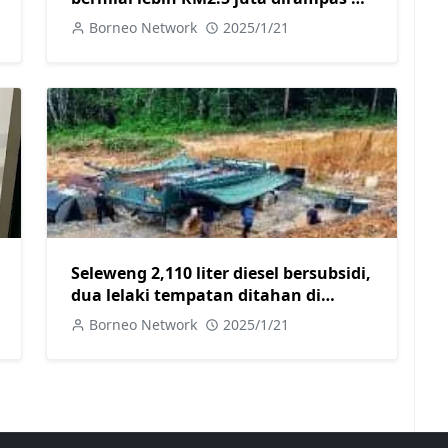
Kuching dan Miri, dua ditangkap
Borneo Network
2025/1/21
Seleweng 2,110 liter diesel bersubsidi,
dua lelaki tempatan ditahan di
Sibujaya
Borneo Network
2025/1/21