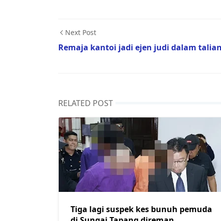
Next Post
Remaja kantoi jadi ejen judi dalam talia
RELATED POST
Tiga lagi suspek kes bunuh pemuda
di Sungai Tapang direman