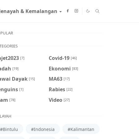
Jenayah & Kemalangan
PULAR
TEGORIES
ajet2023
Covid-19
[7]
[46]
adah
Ekonomi
[19]
[83]
awai Dayak
MA63
[15]
[17]
enguins
Rabies
[1]
[22]
cam
Video
[78]
[27]
LAYAH
#Bintulu
#Indonesia
#Kalimantan