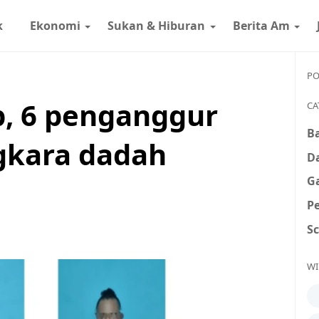
k
Ekonomi
Sukan & Hiburan
Berita Am
PO
p, 6 penganggur
CA
B
gkara dadah
D
G
P
S
WI