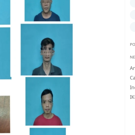
PO
N
A
Ca
In
IK