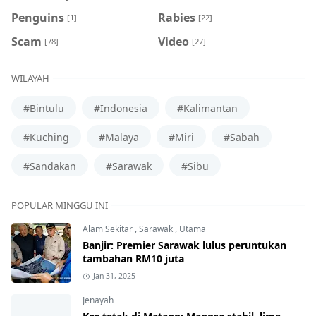
Penguins
Rabies
[1]
[22]
Scam
Video
[78]
[27]
WILAYAH
#Bintulu
#Indonesia
#Kalimantan
#Kuching
#Malaya
#Miri
#Sabah
#Sandakan
#Sarawak
#Sibu
POPULAR MINGGU INI
Alam Sekitar
,
Sarawak
,
Utama
Banjir: Premier Sarawak lulus peruntukan
tambahan RM10 juta
Jan 31, 2025
Jenayah