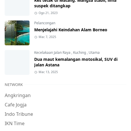
Kes tetak di Matang: Mangsa stabil, lima
suspek ditangkap
Ogo 21, 2023
Pelancongan
Menjelajahi Keindahan Alam Borneo
Mac 7, 2025
Kecelakaan Jalan Raya
,
Kuching
,
Utama
Dua maut kemalangan motosikal, SUV di
Jalan Astana
Mac 13, 2025
NETWORK
Angkringan
Cafe Jogja
Indo Tribune
IKN Time