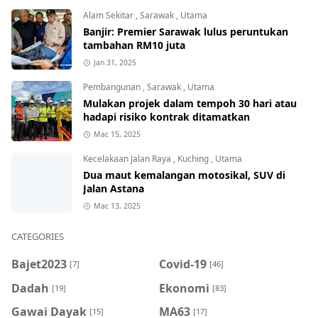
Alam Sekitar
,
Sarawak
,
Utama
Banjir: Premier Sarawak lulus peruntukan
tambahan RM10 juta
Jan 31, 2025
Pembangunan
,
Sarawak
,
Utama
Mulakan projek dalam tempoh 30 hari atau
hadapi risiko kontrak ditamatkan
Mac 15, 2025
Kecelakaan Jalan Raya
,
Kuching
,
Utama
Dua maut kemalangan motosikal, SUV di
Jalan Astana
Mac 13, 2025
CATEGORIES
Bajet2023
Covid-19
[7]
[46]
Dadah
Ekonomi
[19]
[83]
Gawai Dayak
MA63
[15]
[17]