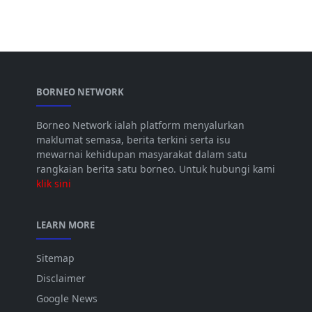
BORNEO NETWORK
Borneo Network ialah platform menyalurkan
maklumat semasa, berita terkini serta isu
mewarnai kehidupan masyarakat dalam satu
rangkaian berita satu borneo. Untuk hubungi kami
klik sini
LEARN MORE
Sitemap
Disclaimer
Google News