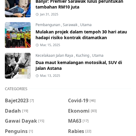
Banjir: Premier Sarawak lulus peruntukan
tambahan RM10 juta
Jan 31, 2025
Pembangunan
,
Sarawak
,
Utama
Mulakan projek dalam tempoh 30 hari atau
hadapi risiko kontrak ditamatkan
Mac 15, 2025
Kecelakaan Jalan Raya
,
Kuching
,
Utama
Dua maut kemalangan motosikal, SUV di
Jalan Astana
Mac 13, 2025
CATEGORIES
Bajet2023
Covid-19
[7]
[46]
Dadah
Ekonomi
[19]
[83]
Gawai Dayak
MA63
[15]
[17]
Penguins
Rabies
[1]
[22]