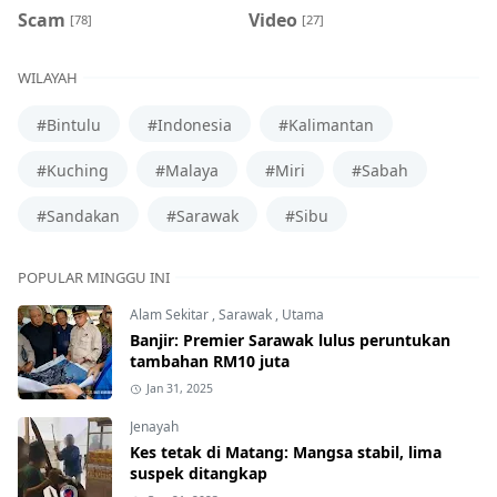
Scam
Video
[78]
[27]
WILAYAH
#Bintulu
#Indonesia
#Kalimantan
#Kuching
#Malaya
#Miri
#Sabah
#Sandakan
#Sarawak
#Sibu
POPULAR MINGGU INI
Alam Sekitar
,
Sarawak
,
Utama
Banjir: Premier Sarawak lulus peruntukan
tambahan RM10 juta
Jan 31, 2025
Jenayah
Kes tetak di Matang: Mangsa stabil, lima
suspek ditangkap