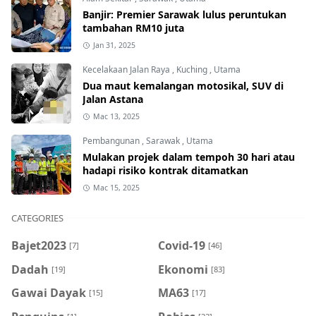
Banjir: Premier Sarawak lulus peruntukan
tambahan RM10 juta
Jan 31, 2025
Kecelakaan Jalan Raya
,
Kuching
,
Utama
Dua maut kemalangan motosikal, SUV di
Jalan Astana
Mac 13, 2025
Pembangunan
,
Sarawak
,
Utama
Mulakan projek dalam tempoh 30 hari atau
hadapi risiko kontrak ditamatkan
Mac 15, 2025
CATEGORIES
Bajet2023
Covid-19
[7]
[46]
Dadah
Ekonomi
[19]
[83]
Gawai Dayak
MA63
[15]
[17]