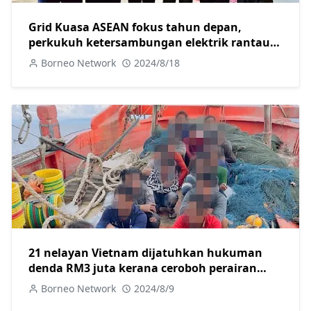
Grid Kuasa ASEAN fokus tahun depan,
perkukuh ketersambungan elektrik rantau
ASEAN- TPM Fadillah
Borneo Network
2024/8/18
21 nelayan Vietnam dijatuhkan hukuman
denda RM3 juta kerana ceroboh perairan
negara
Borneo Network
2024/8/9