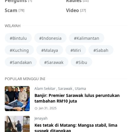
Penguins
Rabies
[1]
[22]
Scam
Video
[78]
[27]
WILAYAH
#Bintulu
#Indonesia
#Kalimantan
#Kuching
#Malaya
#Miri
#Sabah
#Sandakan
#Sarawak
#Sibu
POPULAR MINGGU INI
Alam Sekitar
,
Sarawak
,
Utama
Banjir: Premier Sarawak lulus peruntukan
tambahan RM10 juta
Jan 31, 2025
Jenayah
Kes tetak di Matang: Mangsa stabil, lima
suspek ditangkap