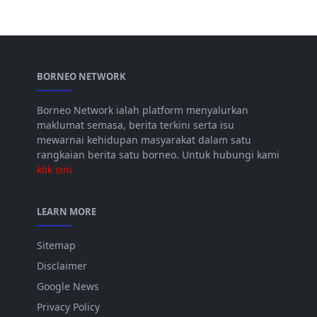
BORNEO NETWORK
Borneo Network ialah platform menyalurkan
maklumat semasa, berita terkini serta isu
mewarnai kehidupan masyarakat dalam satu
rangkaian berita satu borneo. Untuk hubungi kami
klik sini
LEARN MORE
Sitemap
Disclaimer
Google News
Privacy Policy