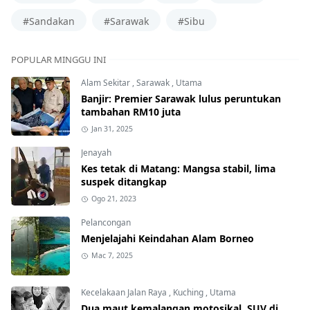
#Sandakan
#Sarawak
#Sibu
POPULAR MINGGU INI
Alam Sekitar
,
Sarawak
,
Utama
Banjir: Premier Sarawak lulus peruntukan
tambahan RM10 juta
Jan 31, 2025
Jenayah
Kes tetak di Matang: Mangsa stabil, lima
suspek ditangkap
Ogo 21, 2023
Pelancongan
Menjelajahi Keindahan Alam Borneo
Mac 7, 2025
Kecelakaan Jalan Raya
,
Kuching
,
Utama
Dua maut kemalangan motosikal, SUV di