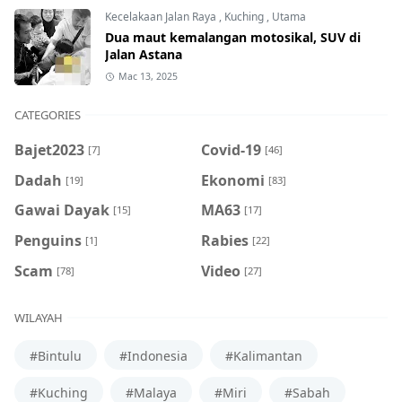
Kecelakaan Jalan Raya
,
Kuching
,
Utama
Dua maut kemalangan motosikal, SUV di
Jalan Astana
Mac 13, 2025
CATEGORIES
Bajet2023
Covid-19
[7]
[46]
Dadah
Ekonomi
[19]
[83]
Gawai Dayak
MA63
[15]
[17]
Penguins
Rabies
[1]
[22]
Scam
Video
[78]
[27]
WILAYAH
#Bintulu
#Indonesia
#Kalimantan
#Kuching
#Malaya
#Miri
#Sabah