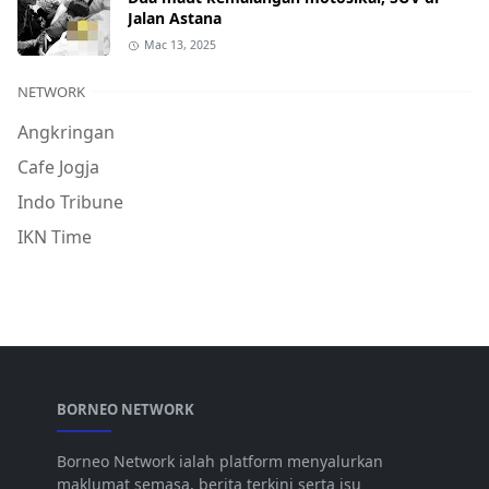
Jalan Astana
Mac 13, 2025
NETWORK
Angkringan
Cafe Jogja
Indo Tribune
IKN Time
BORNEO NETWORK
Borneo Network ialah platform menyalurkan
maklumat semasa, berita terkini serta isu