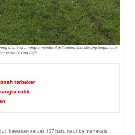
a yang membawa mangsa mendarat di Stadium Mini Mersing tengah hari
bar kredit FB Onn Hafiz
usnah terbakar
mangsa culik
aan
iputi kawasan seluas 107 batu nautika manakala