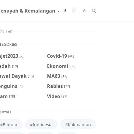
Jenayah & Kemalangan
PULAR
TEGORIES
ajet2023
Covid-19
[7]
[46]
adah
Ekonomi
[19]
[83]
awai Dayak
MA63
[15]
[17]
enguins
Rabies
[1]
[22]
cam
Video
[78]
[27]
LAYAH
#Bintulu
#Indonesia
#Kalimantan