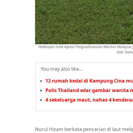
Helikopter milik Agensi Penguatkuasaan Maritim Malaysi
tadi. Gam
You may also like...
12 rumah kedai di Kampung Cina m
Polis Thailand edar gambar wanita 
4 sekeluarga maut, nahas 4 kender
Nurul Hizam berkata pencarian di laut mel