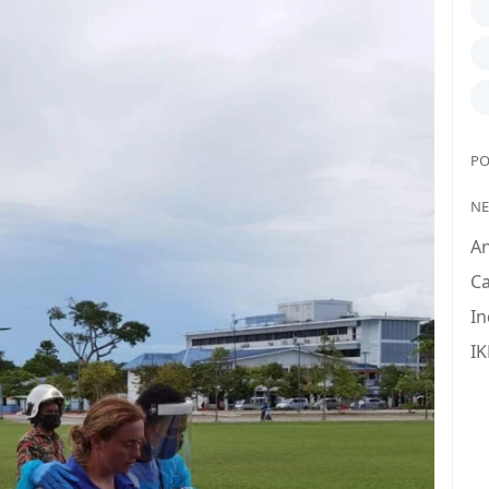
PO
N
A
Ca
In
IK