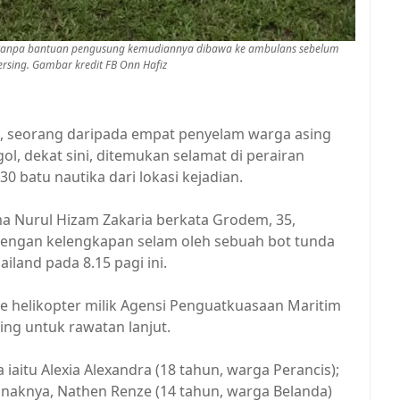
er tanpa bantuan pengusung kemudiannya dibawa ke ambulans sebelum
ersing. Gambar kredit FB Onn Hafiz
, seorang daripada empat penyelam warga asing
ol, dekat sini, ditemukan selamat di perairan
a 30 batu nautika dari lokasi kejadian.
a Nurul Hizam Zakaria berkata Grodem, 35,
dengan kelengkapan selam oleh sebuah bot tunda
iland pada 8.15 pagi ini.
e helikopter milik Agensi Penguatkuasaan Maritim
ng untuk rawatan lanjut.
iaitu Alexia Alexandra (18 tahun, warga Perancis);
 anaknya, Nathen Renze (14 tahun, warga Belanda)