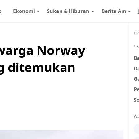
k
Ekonomi
Sukan & Hiburan
Berita Am
PO
 warga Norway
CA
B
ng ditemukan
D
G
P
S
WI