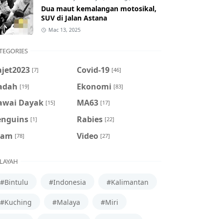
Dua maut kemalangan motosikal,
SUV di Jalan Astana
Mac 13, 2025
TEGORIES
ajet2023
Covid-19
[7]
[46]
adah
Ekonomi
[19]
[83]
awai Dayak
MA63
[15]
[17]
enguins
Rabies
[1]
[22]
cam
Video
[78]
[27]
LAYAH
#Bintulu
#Indonesia
#Kalimantan
#Kuching
#Malaya
#Miri