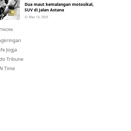
Dua maut kemalangan motosikal,
SUV di Jalan Astana
Mac 13, 2025
ETWORK
ngkringan
fe Jogja
do Tribune
N Time