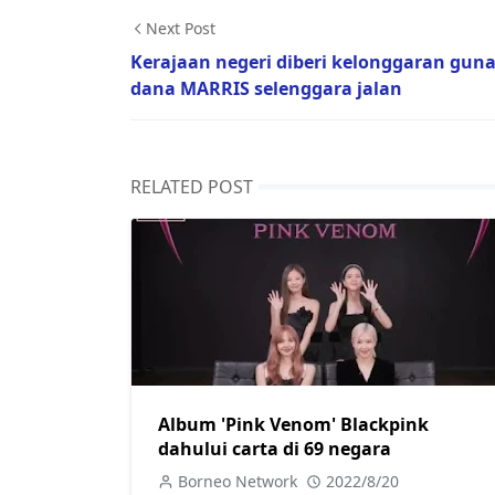
Next Post
Kerajaan negeri diberi kelonggaran gun
dana MARRIS selenggara jalan
RELATED POST
Album 'Pink Venom' Blackpink
dahului carta di 69 negara
Borneo Network
2022/8/20