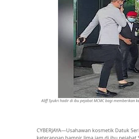
Aliff Syukri hadir di ibu pejabat MCMC bagi memberikan k
CYBERJAYA—Usahawan kosmetik Datuk Seri A
keterangan hampir lima jam di ibu pejaba