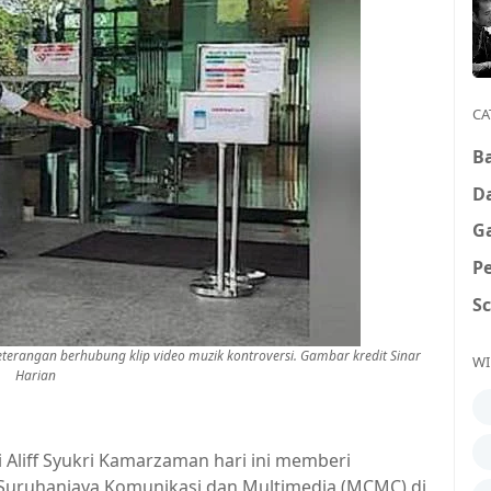
CA
B
D
G
P
S
eterangan berhubung klip video muzik kontroversi. Gambar kredit Sinar
WI
Harian
liff Syukri Kamarzaman hari ini memberi
t Suruhanjaya Komunikasi dan Multimedia (MCMC) di