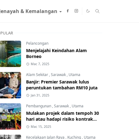
Jenayah & Kemalangan
PULAR
Pelancongan
Menjelajahi Keindahan Alam
Borneo
Mac 7, 2025
Alam Sekitar
,
Sarawak
,
Utama
Banjir: Premier Sarawak lulus
peruntukan tambahan RM10 juta
Jan 31, 2025
Pembangunan
,
Sarawak
,
Utama
Mulakan projek dalam tempoh 30
hari atau hadapi risiko kontrak
ditamatkan
Mac 15, 2025
Kecelakaan Jalan Raya
,
Kuching
,
Utama