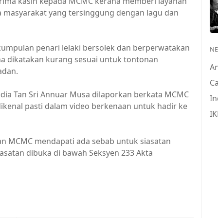
 terima kasih kepada MCMC kerana memberi layanan
 masyarakat yang tersinggung dengan lagu dan
umpulan penari lelaki bersolek dan berperwatakan
N
na dikatakan kurang sesuai untuk tontonan
A
adan.
Ca
dia Tan Sri Annuar Musa dilaporkan berkata MCMC
In
ikenal pasti dalam video berkenaan untuk hadir ke
IK
lan MCMC mendapati ada sebab untuk siasatan
siasatan dibuka di bawah Seksyen 233 Akta