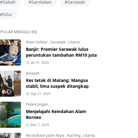
#Sabah
#Sandakan
#Sarawak
#Sibu
PULAR MINGGU INI
Alam Sekitar
,
Sarawak
,
Utama
Banjir: Premier Sarawak lulus
peruntukan tambahan RM10 juta
Jan 31, 2025
Jenayah
Kes tetak di Matang: Mangsa
stabil, lima suspek ditangkap
Ogo 21, 2023
Pelancongan
Menjelajahi Keindahan Alam
Borneo
Mac 7, 2025
Kecelakaan Jalan Raya
,
Kuching
,
Utama