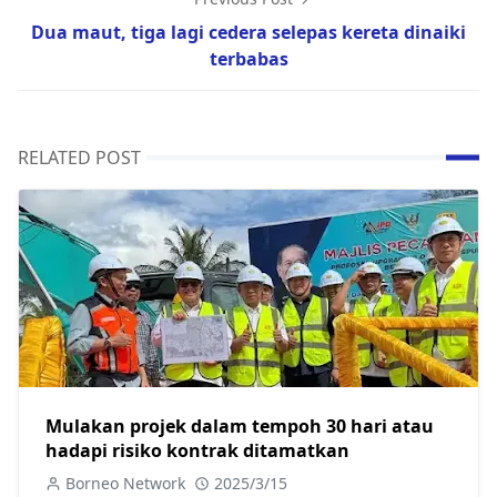
Dua maut, tiga lagi cedera selepas kereta dinaiki
terbabas
RELATED POST
Mulakan projek dalam tempoh 30 hari atau
hadapi risiko kontrak ditamatkan
Borneo Network
2025/3/15