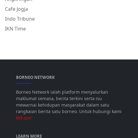
Cafe Jogja
Indo Tribune
IKN Time
BORNEO NETWORK
Borneo Network ialah platform menyalurkan
maklumat semasa, berita terkini serta isu
mewarnai kehidupan masyarakat dalam satu
rangkaian berita satu borneo. Untuk hubungi kami
klik sini
LEARN MORE