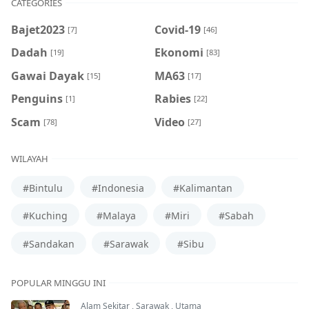
CATEGORIES
Bajet2023
Covid-19
[7]
[46]
Dadah
Ekonomi
[19]
[83]
Gawai Dayak
MA63
[15]
[17]
Penguins
Rabies
[1]
[22]
Scam
Video
[78]
[27]
WILAYAH
#Bintulu
#Indonesia
#Kalimantan
#Kuching
#Malaya
#Miri
#Sabah
#Sandakan
#Sarawak
#Sibu
POPULAR MINGGU INI
Alam Sekitar
,
Sarawak
,
Utama