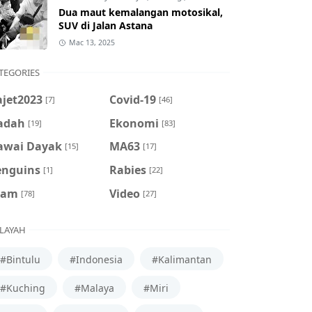
Dua maut kemalangan motosikal,
SUV di Jalan Astana
Mac 13, 2025
TEGORIES
ajet2023
Covid-19
[7]
[46]
adah
Ekonomi
[19]
[83]
awai Dayak
MA63
[15]
[17]
enguins
Rabies
[1]
[22]
cam
Video
[78]
[27]
LAYAH
#Bintulu
#Indonesia
#Kalimantan
#Kuching
#Malaya
#Miri