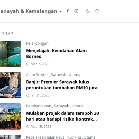
Jenayah & Kemalangan
PULAR
Pelancongan
Menjelajahi Keindahan Alam
Borneo
Mac 7, 2025
Alam Sekitar
,
Sarawak
,
Utama
Banjir: Premier Sarawak lulus
peruntukan tambahan RM10 juta
Jan 31, 2025
Pembangunan
,
Sarawak
,
Utama
Mulakan projek dalam tempoh 30
hari atau hadapi risiko kontrak
ditamatkan
Mac 15, 2025
Kecelakaan Jalan Raya
,
Kuching
,
Utama