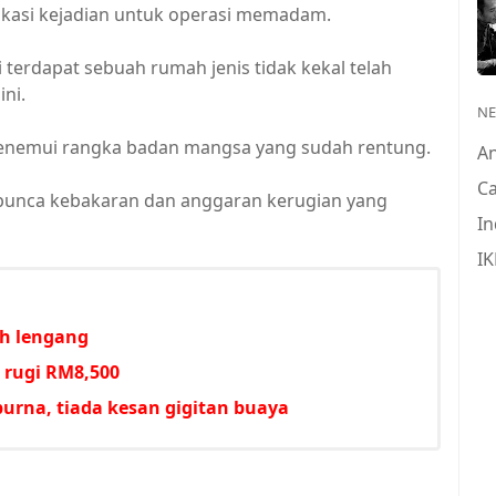
okasi kejadian untuk operasi memadam.
erdapat sebuah rumah jenis tidak kekal telah
ni.
N
menemui rangka badan mangsa yang sudah rentung.
A
Ca
 punca kebakaran dan anggaran kerugian yang
In
IK
h lengang
 rugi RM8,500
rna, tiada kesan gigitan buaya