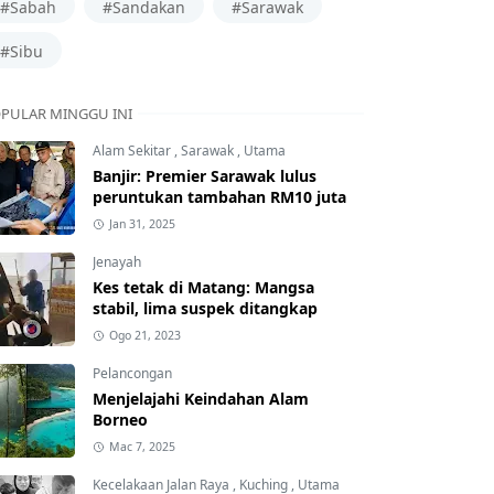
#Sabah
#Sandakan
#Sarawak
#Sibu
PULAR MINGGU INI
Alam Sekitar
,
Sarawak
,
Utama
Banjir: Premier Sarawak lulus
peruntukan tambahan RM10 juta
Jan 31, 2025
Jenayah
Kes tetak di Matang: Mangsa
stabil, lima suspek ditangkap
Ogo 21, 2023
Pelancongan
Menjelajahi Keindahan Alam
Borneo
Mac 7, 2025
Kecelakaan Jalan Raya
,
Kuching
,
Utama