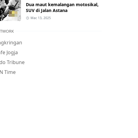
Dua maut kemalangan motosikal,
SUV di Jalan Astana
Mac 13, 2025
ETWORK
ngkringan
fe Jogja
do Tribune
N Time