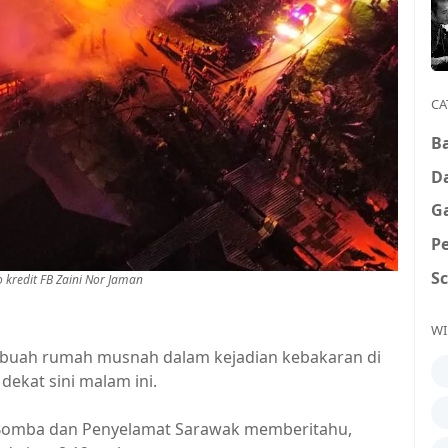
CA
B
D
G
P
S
kredit FB Zaini Nor Jaman
WI
sebuah rumah musnah dalam kejadian kebakaran di
dekat sini malam ini.
 Bomba dan Penyelamat Sarawak memberitahu,