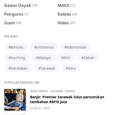
Gawai Dayak
MA63
[15]
[17]
Penguins
Rabies
[1]
[22]
Scam
Video
[78]
[27]
WILAYAH
#Bintulu
#Indonesia
#Kalimantan
#Kuching
#Malaya
#Miri
#Sabah
#Sandakan
#Sarawak
#Sibu
POPULAR MINGGU INI
Alam Sekitar
,
Sarawak
,
Utama
Banjir: Premier Sarawak lulus peruntukan
tambahan RM10 juta
Jan 31, 2025