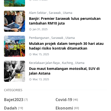
Alam Sekitar
,
Sarawak
,
Utama
Banjir: Premier Sarawak lulus peruntukan
tambahan RM10 juta
Jan 31, 2025
Pembangunan
,
Sarawak
,
Utama
Mulakan projek dalam tempoh 30 hari atau
hadapi risiko kontrak ditamatkan
Mac 15, 2025
Kecelakaan Jalan Raya
,
Kuching
,
Utama
Dua maut kemalangan motosikal, SUV di
Jalan Astana
Mac 13, 2025
CATEGORIES
Bajet2023
Covid-19
[7]
[46]
Dadah
Ekonomi
[19]
[83]