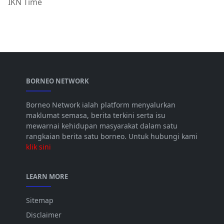
IKN Time
BORNEO NETWORK
Borneo Network ialah platform menyalurkan
maklumat semasa, berita terkini serta isu
mewarnai kehidupan masyarakat dalam satu
rangkaian berita satu borneo. Untuk hubungi kami
klik sini
LEARN MORE
Sitemap
Disclaimer