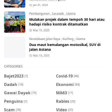
Jan 31, 2025
Pembangunan
,
Sarawak
,
Utama
Mulakan projek dalam tempoh 30 hari atau
hadapi risiko kontrak ditamatkan
Mac 15, 2025
Kecelakaan Jalan Raya
,
Kuching
,
Utama
Dua maut kemalangan motosikal, SUV di
Jalan Astana
Mac 13, 2025
CATEGORIES
Bajet2023
Covid-19
[7]
[46]
Dadah
Ekonomi
[19]
[83]
Gawai Dayak
MA63
[15]
[17]
Penguins
Rabies
[1]
[22]
Scam
Video
[78]
[27]