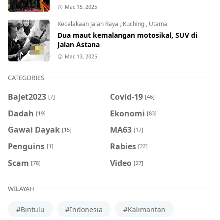
Mac 15, 2025
Kecelakaan Jalan Raya
,
Kuching
,
Utama
Dua maut kemalangan motosikal, SUV di
Jalan Astana
Mac 13, 2025
CATEGORIES
Bajet2023
Covid-19
[7]
[46]
Dadah
Ekonomi
[19]
[83]
Gawai Dayak
MA63
[15]
[17]
Penguins
Rabies
[1]
[22]
Scam
Video
[78]
[27]
WILAYAH
#Bintulu
#Indonesia
#Kalimantan