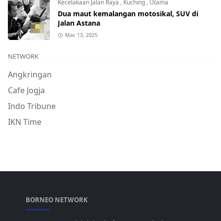
Kecelakaan Jalan Raya
,
Kuching
,
Utama
Dua maut kemalangan motosikal, SUV di
Jalan Astana
Mac 13, 2025
NETWORK
Angkringan
Cafe Jogja
Indo Tribune
IKN Time
BORNEO NETWORK