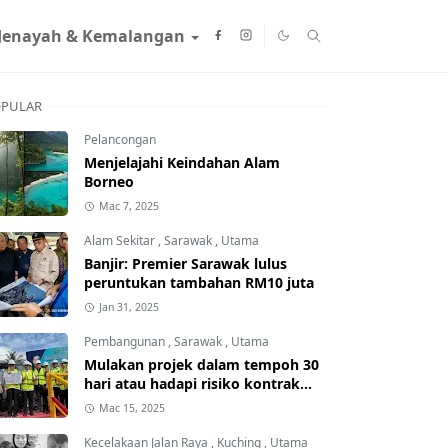
Jenayah & Kemalangan
PULAR
Pelancongan
Menjelajahi Keindahan Alam
Borneo
Mac 7, 2025
Alam Sekitar
,
Sarawak
,
Utama
Banjir: Premier Sarawak lulus
peruntukan tambahan RM10 juta
Jan 31, 2025
Pembangunan
,
Sarawak
,
Utama
Mulakan projek dalam tempoh 30
hari atau hadapi risiko kontrak
ditamatkan
Mac 15, 2025
Kecelakaan Jalan Raya
,
Kuching
,
Utama