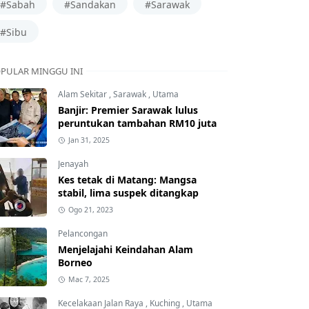
#Sabah
#Sandakan
#Sarawak
#Sibu
PULAR MINGGU INI
Alam Sekitar
,
Sarawak
,
Utama
Banjir: Premier Sarawak lulus
peruntukan tambahan RM10 juta
Jan 31, 2025
Jenayah
Kes tetak di Matang: Mangsa
stabil, lima suspek ditangkap
Ogo 21, 2023
Pelancongan
Menjelajahi Keindahan Alam
Borneo
Mac 7, 2025
Kecelakaan Jalan Raya
,
Kuching
,
Utama