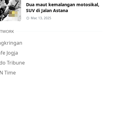
Dua maut kemalangan motosikal,
SUV di Jalan Astana
Mac 13, 2025
ETWORK
ngkringan
fe Jogja
do Tribune
N Time