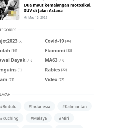
Dua maut kemalangan motosikal,
SUV di Jalan Astana
Mac 13, 2025
TEGORIES
ajet2023
Covid-19
[7]
[46]
adah
Ekonomi
[19]
[83]
awai Dayak
MA63
[15]
[17]
enguins
Rabies
[1]
[22]
cam
Video
[78]
[27]
LAYAH
#Bintulu
#Indonesia
#Kalimantan
#Kuching
#Malaya
#Miri