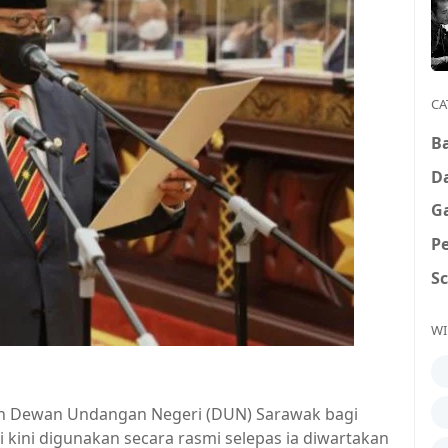
CA
B
D
G
P
S
WI
kan Dewan Undangan Negeri (DUN) Sarawak bagi
kini digunakan secara rasmi selepas ia diwartakan