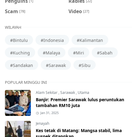
Penguins
Rabies
[1]
[22]
Scam
Video
[78]
[27]
WILAYAH
#Bintulu
#Indonesia
#Kalimantan
#Kuching
#Malaya
#Miri
#Sabah
#Sandakan
#Sarawak
#Sibu
POPULAR MINGGU INI
Alam Sekitar
,
Sarawak
,
Utama
Banjir: Premier Sarawak lulus peruntukan
tambahan RM10 juta
Jan 31, 2025
Jenayah
Kes tetak di Matang: Mangsa stabil, lima
suspek ditangkap