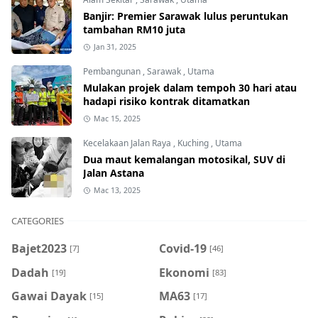
Banjir: Premier Sarawak lulus peruntukan
tambahan RM10 juta
Jan 31, 2025
Pembangunan
,
Sarawak
,
Utama
Mulakan projek dalam tempoh 30 hari atau
hadapi risiko kontrak ditamatkan
Mac 15, 2025
Kecelakaan Jalan Raya
,
Kuching
,
Utama
Dua maut kemalangan motosikal, SUV di
Jalan Astana
Mac 13, 2025
CATEGORIES
Bajet2023
Covid-19
[7]
[46]
Dadah
Ekonomi
[19]
[83]
Gawai Dayak
MA63
[15]
[17]