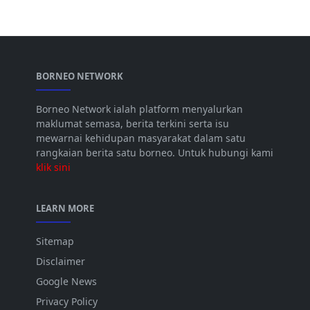
BORNEO NETWORK
Borneo Network ialah platform menyalurkan
maklumat semasa, berita terkini serta isu
mewarnai kehidupan masyarakat dalam satu
rangkaian berita satu borneo. Untuk hubungi kami
klik sini
LEARN MORE
Sitemap
Disclaimer
Google News
Privacy Policy