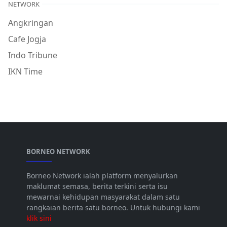
NETWORK
Angkringan
Cafe Jogja
Indo Tribune
IKN Time
BORNEO NETWORK
Borneo Network ialah platform menyalurkan
maklumat semasa, berita terkini serta isu
mewarnai kehidupan masyarakat dalam satu
rangkaian berita satu borneo. Untuk hubungi kami
klik sini