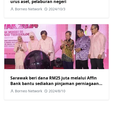
urus aset, pelaburan negeri
Borneo Network
2024/10/3
Sarawak beri dana RM25 juta melalui Affin
Bank bantu sediakan pinjaman perniagaan
khas untuk usahawan wanita
Borneo Network
2024/8/10