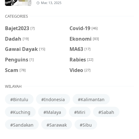
Mac 13, 2025
CATEGORIES
Bajet2023
Covid-19
[7]
[46]
Dadah
Ekonomi
[19]
[83]
Gawai Dayak
MA63
[15]
[17]
Penguins
Rabies
[1]
[22]
Scam
Video
[78]
[27]
WILAYAH
#Bintulu
#Indonesia
#Kalimantan
#Kuching
#Malaya
#Miri
#Sabah
#Sandakan
#Sarawak
#Sibu