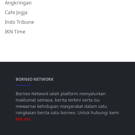
Angkringan
Cafe Jogja
Indo Tribune
IKN Time
BORNEO NETWORK
Borneo Network ialah platform menyalurkan
maklumat semasa, berita terkini serta isu
mewarnai kehidupan masyarakat dalam satu
rangkaian berita satu borneo. Untuk hubungi kami
klik sini