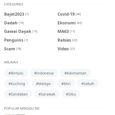
CATEGORIES
Bajet2023
Covid-19
[7]
[46]
Dadah
Ekonomi
[19]
[83]
Gawai Dayak
MA63
[15]
[17]
Penguins
Rabies
[1]
[22]
Scam
Video
[78]
[27]
WILAYAH
#Bintulu
#Indonesia
#Kalimantan
#Kuching
#Malaya
#Miri
#Sabah
#Sandakan
#Sarawak
#Sibu
POPULAR MINGGU INI