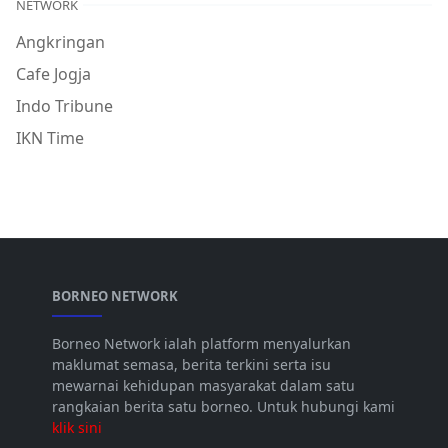
NETWORK
Angkringan
Cafe Jogja
Indo Tribune
IKN Time
BORNEO NETWORK
Borneo Network ialah platform menyalurkan
maklumat semasa, berita terkini serta isu
mewarnai kehidupan masyarakat dalam satu
rangkaian berita satu borneo. Untuk hubungi kami
klik sini