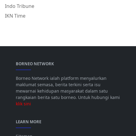
Indo Tribune
IKN Time
BORNEO NETWORK
Borneo Network ialah platform menyalurkan
maklumat semasa, berita terkini serta isu
mewarnai kehidupan masyarakat dalam satu
rangkaian berita satu borneo. Untuk hubungi kami
klik sini
LEARN MORE