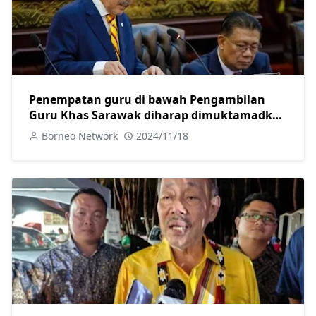
Penempatan guru di bawah Pengambilan
Guru Khas Sarawak diharap dimuktamadkan
sebelum tahun baharu-Sagah
Borneo Network
2024/11/18