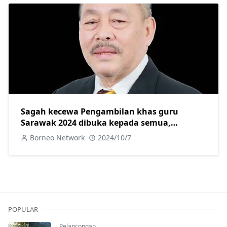
Sagah kecewa Pengambilan khas guru
Sarawak 2024 dibuka kepada semua,
sepatutnya untuk anak Sarawak saja
Borneo Network
2024/10/7
POPULAR
Pelancongan