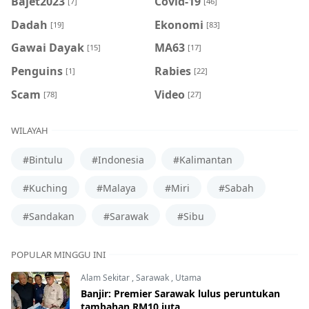
Bajet2023
Covid-19
[7]
[46]
Dadah
Ekonomi
[19]
[83]
Gawai Dayak
MA63
[15]
[17]
Penguins
Rabies
[1]
[22]
Scam
Video
[78]
[27]
WILAYAH
#Bintulu
#Indonesia
#Kalimantan
#Kuching
#Malaya
#Miri
#Sabah
#Sandakan
#Sarawak
#Sibu
POPULAR MINGGU INI
Alam Sekitar
,
Sarawak
,
Utama
Banjir: Premier Sarawak lulus peruntukan
tambahan RM10 juta