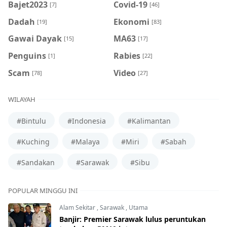
Bajet2023
Covid-19
[7]
[46]
Dadah
Ekonomi
[19]
[83]
Gawai Dayak
MA63
[15]
[17]
Penguins
Rabies
[1]
[22]
Scam
Video
[78]
[27]
WILAYAH
#Bintulu
#Indonesia
#Kalimantan
#Kuching
#Malaya
#Miri
#Sabah
#Sandakan
#Sarawak
#Sibu
POPULAR MINGGU INI
Alam Sekitar
,
Sarawak
,
Utama
Banjir: Premier Sarawak lulus peruntukan