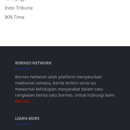
Indo Tribune
IKN Time
BORNEO NETWORK
Borneo Network ialah platform menyalurkan
maklumat semasa, berita terkini serta isu
mewarnai kehidupan masyarakat dalam satu
rangkaian berita satu borneo. Untuk hubungi kami
klik sini
LEARN MORE