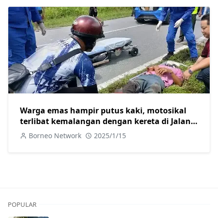
Warga emas hampir putus kaki, motosikal
terlibat kemalangan dengan kereta di Jalan
Skim B Sarikei
Borneo Network
2025/1/15
POPULAR