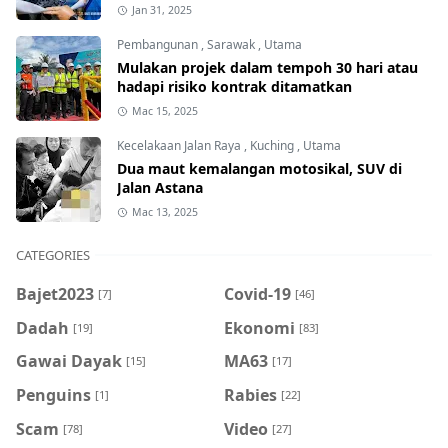
Jan 31, 2025
Pembangunan
,
Sarawak
,
Utama
Mulakan projek dalam tempoh 30 hari atau
hadapi risiko kontrak ditamatkan
Mac 15, 2025
Kecelakaan Jalan Raya
,
Kuching
,
Utama
Dua maut kemalangan motosikal, SUV di
Jalan Astana
Mac 13, 2025
CATEGORIES
Bajet2023
Covid-19
[7]
[46]
Dadah
Ekonomi
[19]
[83]
Gawai Dayak
MA63
[15]
[17]
Penguins
Rabies
[1]
[22]
Scam
Video
[78]
[27]