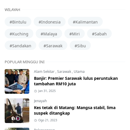
WILAYAH
#Bintulu
#Indonesia
#Kalimantan
#Kuching
#Malaya
#Miri
#Sabah
#Sandakan
#Sarawak
#Sibu
POPULAR MINGGU INI
Alam Sekitar
,
Sarawak
,
Utama
Banjir: Premier Sarawak lulus peruntukan
tambahan RM10 juta
Jan 31, 2025
Jenayah
Kes tetak di Matang: Mangsa stabil, lima
suspek ditangkap
Ogo 21, 2023