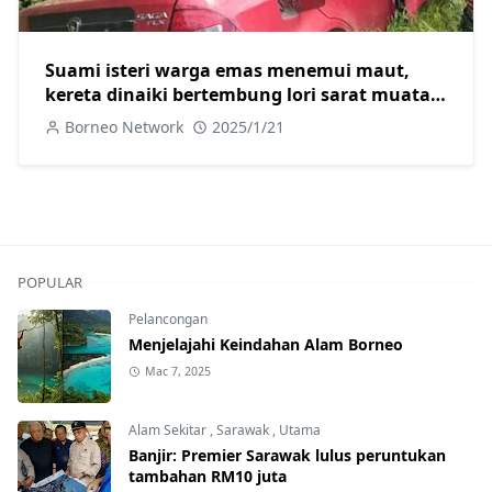
Suami isteri warga emas menemui maut,
kereta dinaiki bertembung lori sarat muatan
batu di Jalan Trusan Lawas
Borneo Network
2025/1/21
POPULAR
Pelancongan
Menjelajahi Keindahan Alam Borneo
Mac 7, 2025
Alam Sekitar
,
Sarawak
,
Utama
Banjir: Premier Sarawak lulus peruntukan
tambahan RM10 juta