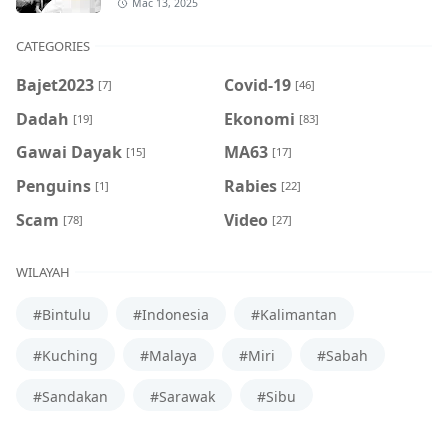
Mac 13, 2025
CATEGORIES
Bajet2023
Covid-19
[7]
[46]
Dadah
Ekonomi
[19]
[83]
Gawai Dayak
MA63
[15]
[17]
Penguins
Rabies
[1]
[22]
Scam
Video
[78]
[27]
WILAYAH
#Bintulu
#Indonesia
#Kalimantan
#Kuching
#Malaya
#Miri
#Sabah
#Sandakan
#Sarawak
#Sibu