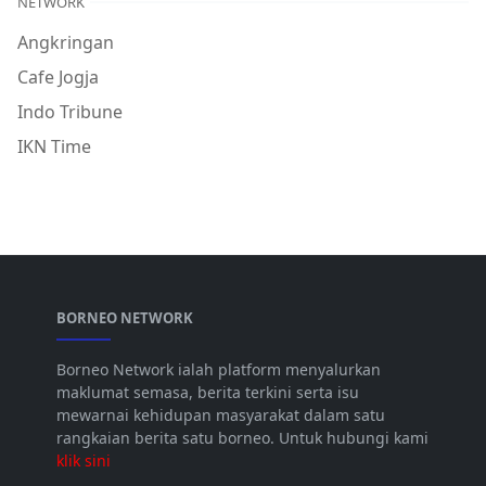
NETWORK
Angkringan
Cafe Jogja
Indo Tribune
IKN Time
BORNEO NETWORK
Borneo Network ialah platform menyalurkan
maklumat semasa, berita terkini serta isu
mewarnai kehidupan masyarakat dalam satu
rangkaian berita satu borneo. Untuk hubungi kami
klik sini